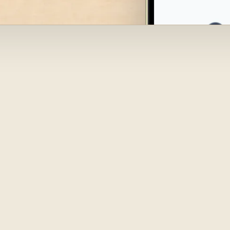
rachen le
rch Sprech
ut, ins Han