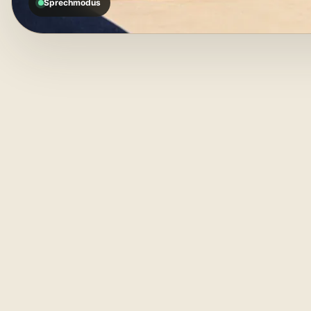
Sprechmodus
Sp
01
SPRECHMODUS
du
la