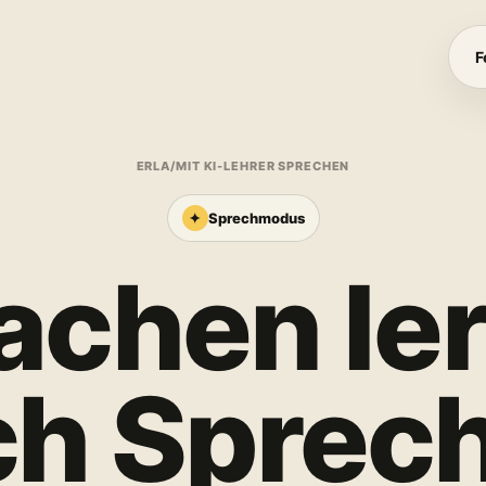
F
ERLA
/
MIT KI-LEHRER SPRECHEN
✦
Sprechmodus
achen le
ch Sprech