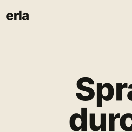
erla
Spr
dur