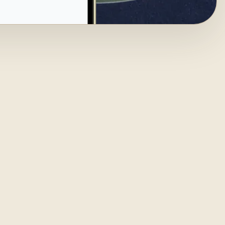
rnen
en –
dy, ohne