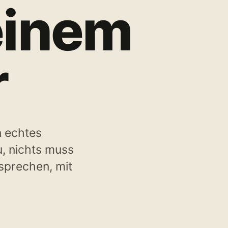
 einem
r
n echtes
, nichts muss
 sprechen, mit