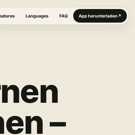
eatures
Languages
FAQ
App herunterladen
↗
rnen
en –