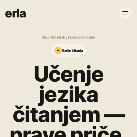
erla
ERLA
/
UČENJE JEZIKA ČITANJEM
✦
Način čitanja
Učenje
jezika
čitanjem —
prave priče,