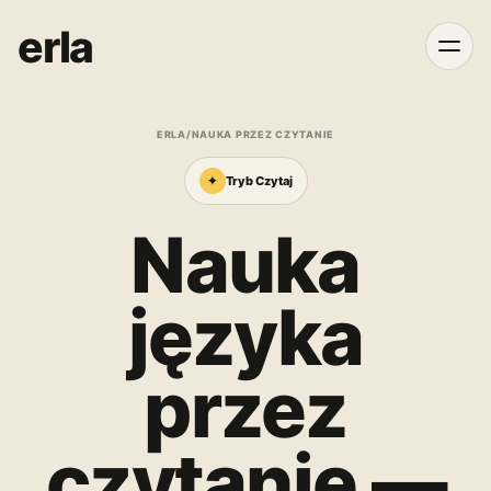
erla
ERLA
/
NAUKA PRZEZ CZYTANIE
✦
Tryb Czytaj
Nauka
języka
przez
czytanie —