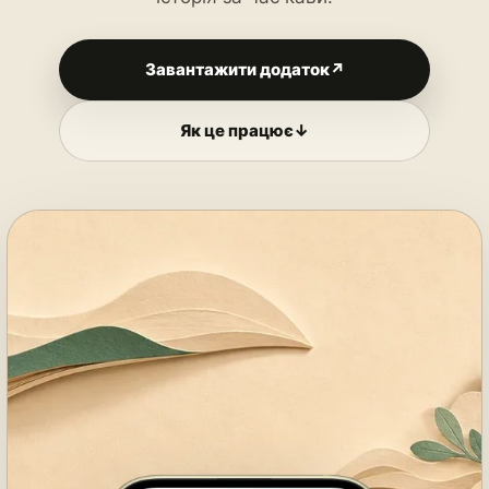
Завантажити додаток
↗
Як це працює
↓