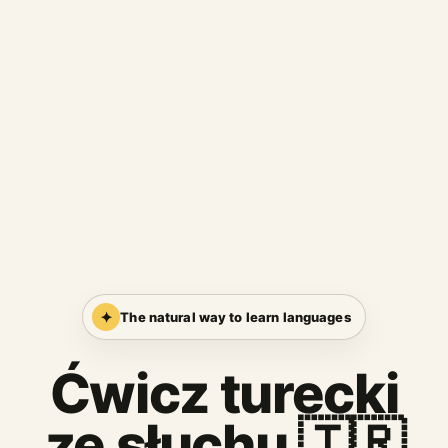
✦
The natural way to learn languages
Ćwicz turecki
ze słuchu 🇹🇷