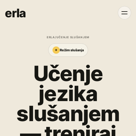
erla
ERLA
/
UČENJE SLUŠANJEM
✦
Režim slušanja
Učenje
jezika
slušanjem
— treniraj