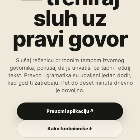
sluh uz
pravi govor
Slušaj rečenicu prirodnim tempom izvornog
govornika, pokušaj da je uhvatiš, pa tapni i otkrij
tekst. Prevod i gramatika su udaljeni jedan dodir,
kad god ti zatrebaju. Pet do deset minuta dnevno
je dovoljno.
Preuzmi aplikaciju
↗
Kako funkcioniše
↓