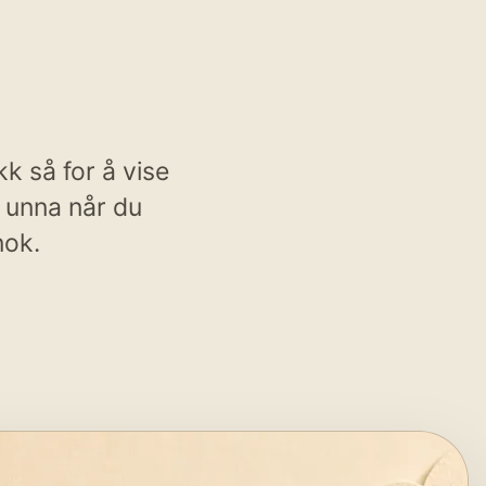
k så for å vise
 unna når du
nok.