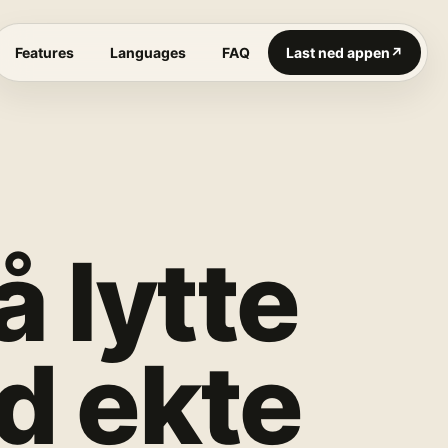
Features
Languages
FAQ
Last ned appen
↗
 lytte
d ekte