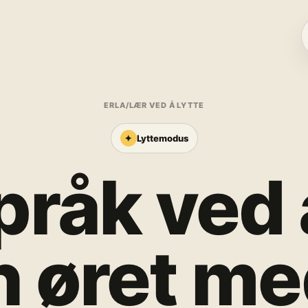
ERLA
/
LÆR VED Å LYTTE
✦
Lyttemodus
pråk ved å
n øret me