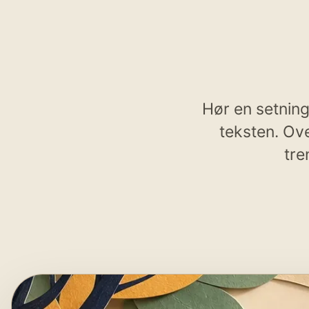
Hør en setning
teksten. Ov
tre