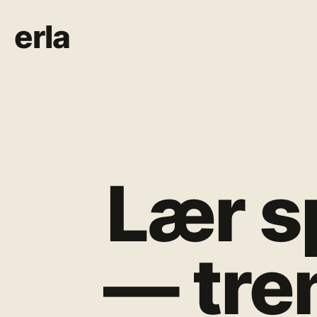
erla
Lær s
— tre