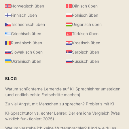
Norwegisch üben
Dänisch üben
Finnisch üben
Polnisch üben
Tschechisch üben
Ungarisch üben
Griechisch üben
Türkisch üben
Rumänisch üben
Kroatisch üben
Slowakisch üben
Serbisch üben
Ukrainisch üben
Russisch üben
BLOG
Warum schüchterne Lernende auf KI-Sprachlehrer umsteigen
(und endlich echte Fortschritte machen)
Zu viel Angst, mit Menschen zu sprechen? Probier's mit KI
KI-Sprachtutor vs. echter Lehrer: Der ehrliche Vergleich (Was
wirklich funktioniert 2025)
Warum verstehe ich keine Muttersprachler? (Und wie du es