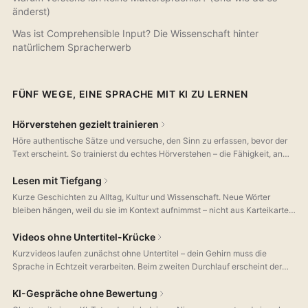
änderst)
Was ist Comprehensible Input? Die Wissenschaft hinter
natürlichem Spracherwerb
FÜNF WEGE, EINE SPRACHE MIT KI ZU LERNEN
Hörverstehen gezielt trainieren
Höre authentische Sätze und versuche, den Sinn zu erfassen, bevor der
Text erscheint. So trainierst du echtes Hörverstehen – die Fähigkeit, an
der die meisten Sprachübenden scheitern, weil andere Apps sie
ignorieren.
Lesen mit Tiefgang
Kurze Geschichten zu Alltag, Kultur und Wissenschaft. Neue Wörter
bleiben hängen, weil du sie im Kontext aufnimmst – nicht aus Karteikarten.
Tippe auf jeden Satz für Übersetzung, Wortanalyse und
Grammatikerklärung.
Videos ohne Untertitel-Krücke
Kurzvideos laufen zunächst ohne Untertitel – dein Gehirn muss die
Sprache in Echtzeit verarbeiten. Beim zweiten Durchlauf erscheint der
Text zur Kontrolle. Scrollen wie im Feed, üben wie im echten Leben.
KI-Gespräche ohne Bewertung