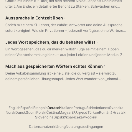
Chatte mit einem KI-Tutor, der sich deinem Niveau anpasst und niemals
urteilt. Am Ende: ein detaillierter Bericht zu Stärken, Schwächen und
Grammatik. Übung ohne Prüfungsangst.
Aussprache in Echtzeit üben
Sprich mit einem KI-Lehrer, der zuhört, antwortet und deine Aussprache
sofort korrigiert. Wie ein Privatlehrer – jederzeit verfügbar, ohne Wartezeit
oder Terminbuchung.
Jedes Wort speichern, das du behalten willst
Ein Wort gesehen, das du dir merken willst? Füge es mit einem Tippen
deiner Vokabelsammlung hinzu – aus jeder Lektion und jedem Modus. Zu
jedem gespeicherten Wort bekommst du eine einfache Erklärung in deiner
Zielsprache, passende Bedeutungen und die Aussprache – alles direkt auf
Mach aus gespeicherten Wörtern echtes Können
deinem Gerät.
Deine Vokabelsammlung ist keine Liste, die du vergisst – sie wird zu
deinem persönlichen Übungsstapel. Jedes Wort wandert von „einmal
gesehen“ über Auswahlfragen bis zum Buchstabieren aus dem
Gedächtnis. Bei einer falschen Antwort kommt es zurück, bei einer
richtigen landet es unter „Fertig“.
English
Español
Français
Deutsch
Italiano
Português
Nederlands
Svenska
Norsk
Dansk
Suomi
Polski
Čeština
Magyar
Ελληνικά
Türkçe
Română
Hrvatski
Slovenčina
Srpski
Українська
Русский
Datenschutzerklärung
Nutzungsbedingungen