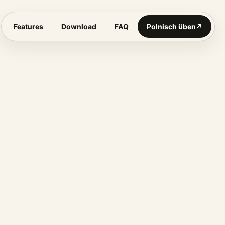
Features
Download
FAQ
Polnisch üben
↗