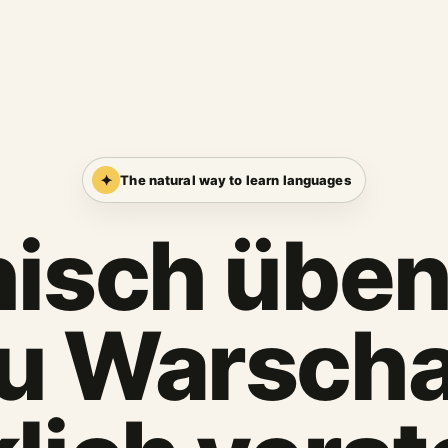
✦
The natural way to learn languages
nisch üben,
u Warsch