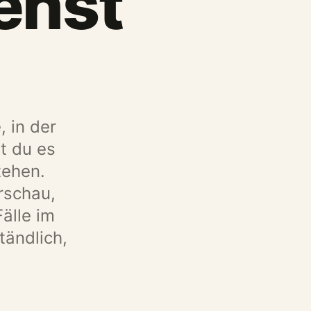
ehst
, in der
st du es
tehen.
rschau,
älle im
tändlich,