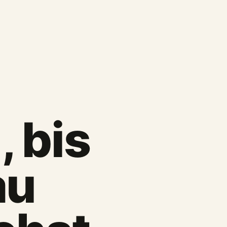
 bis
au