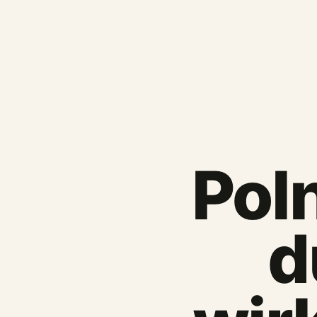
Pol
d