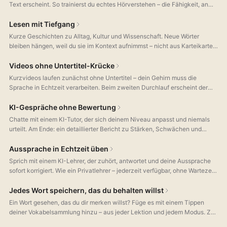
Text erscheint. So trainierst du echtes Hörverstehen – die Fähigkeit, an
der die meisten Sprachübenden scheitern, weil andere Apps sie
ignorieren.
Lesen mit Tiefgang
Kurze Geschichten zu Alltag, Kultur und Wissenschaft. Neue Wörter
bleiben hängen, weil du sie im Kontext aufnimmst – nicht aus Karteikarten.
Tippe auf jeden Satz für Übersetzung, Wortanalyse und
Grammatikerklärung.
Videos ohne Untertitel-Krücke
Kurzvideos laufen zunächst ohne Untertitel – dein Gehirn muss die
Sprache in Echtzeit verarbeiten. Beim zweiten Durchlauf erscheint der
Text zur Kontrolle. Scrollen wie im Feed, üben wie im echten Leben.
KI-Gespräche ohne Bewertung
Chatte mit einem KI-Tutor, der sich deinem Niveau anpasst und niemals
urteilt. Am Ende: ein detaillierter Bericht zu Stärken, Schwächen und
Grammatik. Übung ohne Prüfungsangst.
Aussprache in Echtzeit üben
Sprich mit einem KI-Lehrer, der zuhört, antwortet und deine Aussprache
sofort korrigiert. Wie ein Privatlehrer – jederzeit verfügbar, ohne Wartezeit
oder Terminbuchung.
Jedes Wort speichern, das du behalten willst
Ein Wort gesehen, das du dir merken willst? Füge es mit einem Tippen
deiner Vokabelsammlung hinzu – aus jeder Lektion und jedem Modus. Zu
jedem gespeicherten Wort bekommst du eine einfache Erklärung in deiner