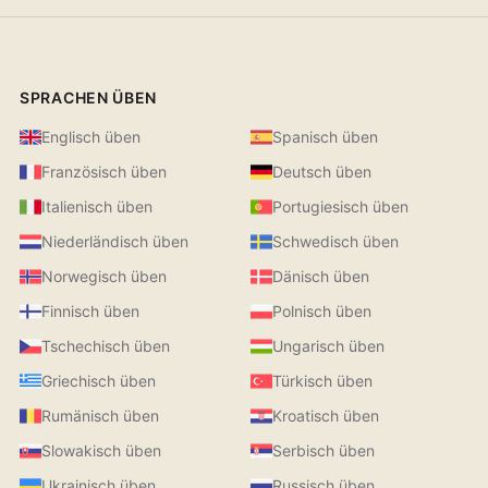
SPRACHEN ÜBEN
Englisch üben
Spanisch üben
Französisch üben
Deutsch üben
Italienisch üben
Portugiesisch üben
Niederländisch üben
Schwedisch üben
Norwegisch üben
Dänisch üben
Finnisch üben
Polnisch üben
Tschechisch üben
Ungarisch üben
Griechisch üben
Türkisch üben
Rumänisch üben
Kroatisch üben
Slowakisch üben
Serbisch üben
Ukrainisch üben
Russisch üben