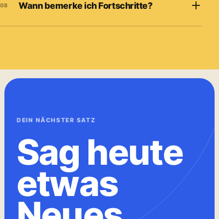
Wann bemerke ich Fortschritte?
08
DEIN NÄCHSTER SATZ
Sag heute
etwas
Neues.