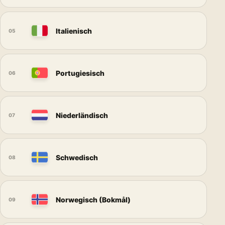
Italienisch
05
Portugiesisch
06
Niederländisch
07
Schwedisch
08
Norwegisch (Bokmål)
09