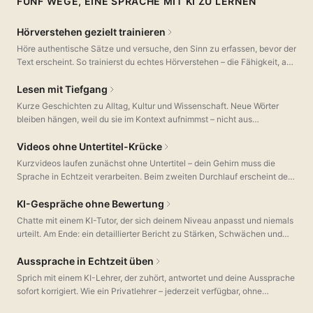
FÜNF WEGE, EINE SPRACHE MIT KI ZU LERNEN
Hörverstehen gezielt trainieren
Höre authentische Sätze und versuche, den Sinn zu erfassen, bevor der
Text erscheint. So trainierst du echtes Hörverstehen – die Fähigkeit, an
der die meisten Sprachübenden scheitern, weil andere Apps sie
ignorieren.
Lesen mit Tiefgang
Kurze Geschichten zu Alltag, Kultur und Wissenschaft. Neue Wörter
bleiben hängen, weil du sie im Kontext aufnimmst – nicht aus
Karteikarten. Tippe auf jeden Satz für Übersetzung, Wortanalyse und
Grammatikerklärung.
Videos ohne Untertitel-Krücke
Kurzvideos laufen zunächst ohne Untertitel – dein Gehirn muss die
Sprache in Echtzeit verarbeiten. Beim zweiten Durchlauf erscheint der
Text zur Kontrolle. Scrollen wie im Feed, üben wie im echten Leben.
KI-Gespräche ohne Bewertung
Chatte mit einem KI-Tutor, der sich deinem Niveau anpasst und niemals
urteilt. Am Ende: ein detaillierter Bericht zu Stärken, Schwächen und
Grammatik. Übung ohne Prüfungsangst.
Aussprache in Echtzeit üben
Sprich mit einem KI-Lehrer, der zuhört, antwortet und deine Aussprache
sofort korrigiert. Wie ein Privatlehrer – jederzeit verfügbar, ohne
Wartezeit oder Terminbuchung.