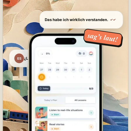
Das habe ich wirklich verstanden.
✓✓
sag’s laut!
¿Listo para empezar?
ES