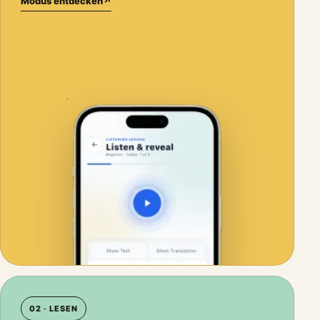
Modus entdecken
↗
02 · LESEN