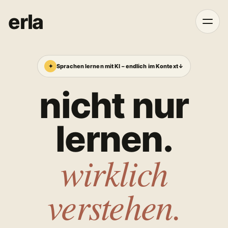
erla
✦
Sprachen lernen mit KI – endlich im Kontext
↓
nicht nur
lernen.
wirklich
verstehen.