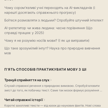
Чому сором'язливі учні переходять на AI-викладачів (і
нарешті досягають справжнього прогресу)
Боїтеся розмовляти з людьми? Спробуйте штучний інтелект
AI-репетитор чи жива людина: чесне порівняння (Що
справді працює у 2025)
Чому я не розумію носіїв мови? (І як це виправити)
Що таке зрозумілий інпут? Наука про природне вивчення
мов
П’ЯТЬ СПОСОБІВ ПРАКТИКУВАТИ МОВУ З ШІ
Тренуй сприйняття на слух
Слухай справжні речення з природною вимовою. Спробуй вловити
зміст до того, як побачиш текст. Саме так мозок формує розуміння на
слух — навичку, яку більшість застосунків майже не тренує.
Читай справжні історії
Короткі захопливі тексти — від казок до наукових фактів. Нові слова