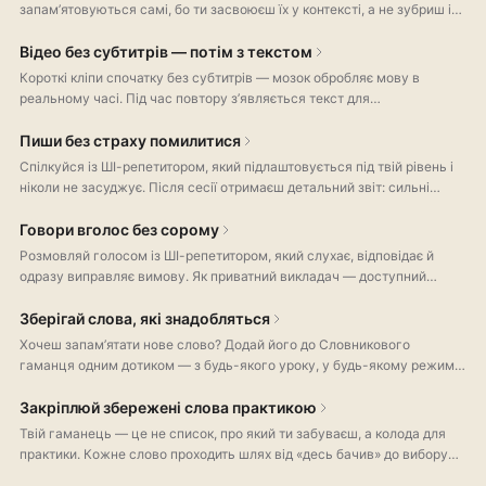
запам’ятовуються самі, бо ти засвоюєш їх у контексті, а не зубриш із
карток. Торкнися речення — отримай повний розбір.
Відео без субтитрів — потім з текстом
Короткі кліпи спочатку без субтитрів — мозок обробляє мову в
реальному часі. Під час повтору з’являється текст для
самоперевірки. Гортай, як стрічку в соцмережах, — звикай до живого
темпу.
Пиши без страху помилитися
Спілкуйся із ШІ-репетитором, який підлаштовується під твій рівень і
ніколи не засуджує. Після сесії отримаєш детальний звіт: сильні
сторони, слабкі місця та граматичні підказки для прогресу.
Говори вголос без сорому
Розмовляй голосом із ШІ-репетитором, який слухає, відповідає й
одразу виправляє вимову. Як приватний викладач — доступний
цілодобово, без запису та очікування.
Зберігай слова, які знадобляться
Хочеш запам’ятати нове слово? Додай його до Словникового
гаманця одним дотиком — з будь-якого уроку, у будь-якому режимі.
До кожного слова додаються просте пояснення мовою, яку ти
вивчаєш, приклади в контексті та озвучення. Усе зберігається прямо
Закріплюй збережені слова практикою
на твоєму пристрої.
Твій гаманець — це не список, про який ти забуваєш, а колода для
практики. Кожне слово проходить шлях від «десь бачив» до вибору
правильної відповіді й написання з пам’яті. Помилишся — слово