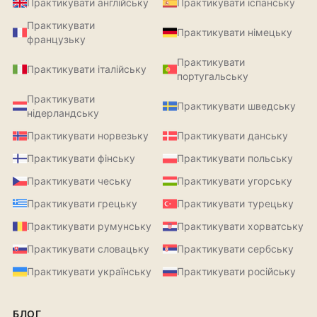
Практикувати англійську
Практикувати іспанську
Практикувати
Практикувати німецьку
французьку
Практикувати
Практикувати італійську
португальську
Практикувати
Практикувати шведську
нідерландську
Практикувати норвезьку
Практикувати данську
Практикувати фінську
Практикувати польську
Практикувати чеську
Практикувати угорську
Практикувати грецьку
Практикувати турецьку
Практикувати румунську
Практикувати хорватську
Практикувати словацьку
Практикувати сербську
Практикувати українську
Практикувати російську
БЛОГ