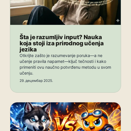
Šta je razumljiv input? Nauka
koja stoji iza prirodnog učenja
jezika
Otkrijte zašto je razumevanje poruka—a ne
učenje pravila napamet—ključ tečnosti i kako
primeniti ovu naučno potvrđenu metodu u svom
učenju.
29. децембар 2025.