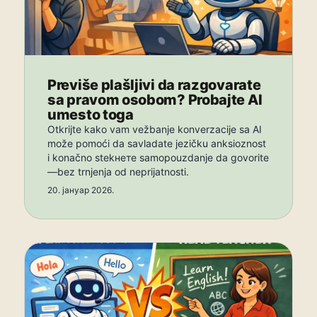
Previše plašljivi da razgovarate
sa pravom osobom? Probajte AI
umesto toga
Otkrijte kako vam vežbanje konverzacije sa AI
može pomoći da savladate jezičku anksioznost
i konačno stekнете samopouzdanje da govorite
—bez trnjenja od neprijatnosti.
20. јануар 2026.