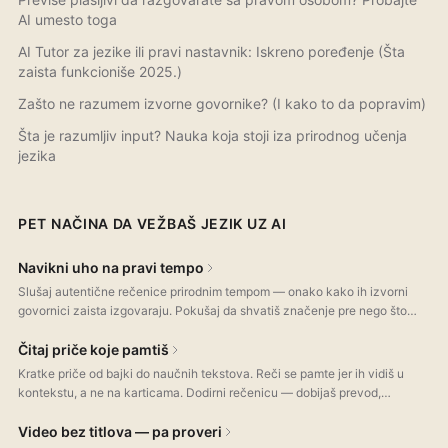
AI umesto toga
AI Tutor za jezike ili pravi nastavnik: Iskreno poređenje (Šta
zaista funkcioniše 2025.)
Zašto ne razumem izvorne govornike? (I kako to da popravim)
Šta je razumljiv input? Nauka koja stoji iza prirodnog učenja
jezika
PET NAČINA DA VEŽBAŠ JEZIK UZ AI
Navikni uho na pravi tempo
Slušaj autentične rečenice prirodnim tempom — onako kako ih izvorni
govornici zaista izgovaraju. Pokušaj da shvatiš značenje pre nego što
vidiš tekst. Upravo tako se gradi razumevanje govora — veština koju
većina aplikacija preskače.
Čitaj priče koje pamtiš
Kratke priče od bajki do naučnih tekstova. Reči se pamte jer ih vidiš u
kontekstu, a ne na karticama. Dodirni rečenicu — dobijaš prevod,
strukturu i gramatiku na licu mesta.
Video bez titlova — pa proveri