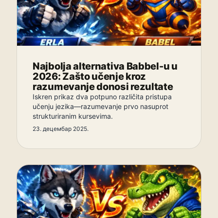
Najbolja alternativa Babbel-u u
2026: Zašto učenje kroz
razumevanje donosi rezultate
Iskren prikaz dva potpuno različita pristupa
učenju jezika—razumevanje prvo nasuprot
strukturiranim kursevima.
23. децембар 2025.