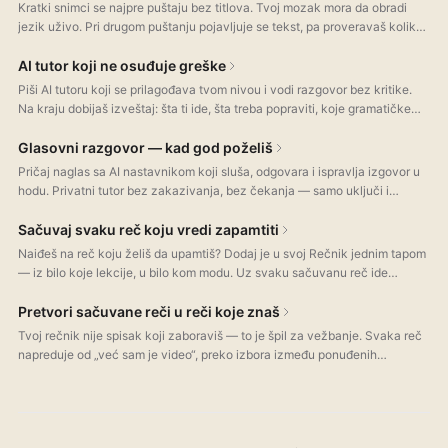
Kratki snimci se najpre puštaju bez titlova. Tvoj mozak mora da obradi
jezik uživo. Pri drugom puštanju pojavljuje se tekst, pa proveravaš koliko
razumeš. Listaš snimke kao objave na društvenim mrežama.
AI tutor koji ne osuđuje greške
Piši AI tutoru koji se prilagođava tvom nivou i vodi razgovor bez kritike.
Na kraju dobijaš izveštaj: šta ti ide, šta treba popraviti, koje gramatičke
konstrukcije koristiš.
Glasovni razgovor — kad god poželiš
Pričaj naglas sa AI nastavnikom koji sluša, odgovara i ispravlja izgovor u
hodu. Privatni tutor bez zakazivanja, bez čekanja — samo uključi i
vežbaj.
Sačuvaj svaku reč koju vredi zapamtiti
Naiđeš na reč koju želiš da upamtiš? Dodaj je u svoj Rečnik jednim tapom
— iz bilo koje lekcije, u bilo kom modu. Uz svaku sačuvanu reč ide
jednostavno objašnjenje na jeziku koji učiš, prava značenja i izgovor —
sve čuvaš direktno na svom uređaju.
Pretvori sačuvane reči u reči koje znaš
Tvoj rečnik nije spisak koji zaboraviš — to je špil za vežbanje. Svaka reč
napreduje od „već sam je video“, preko izbora između ponuđenih
odgovora, do pisanja po sećanju. Pogrešiš li, reč se vraća; pogodiš li,
prelazi u Gotovo.