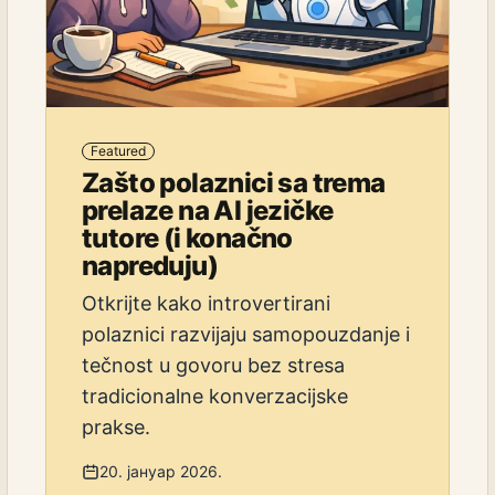
Featured
Zašto polaznici sa trema
prelaze na AI jezičke
tutore (i konačno
napreduju)
Otkrijte kako introvertirani
polaznici razvijaju samopouzdanje i
tečnost u govoru bez stresa
tradicionalne konverzacijske
prakse.
20. јануар 2026.