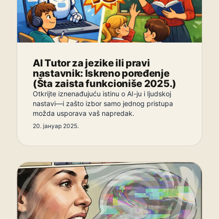
AI Tutor za jezike ili pravi
nastavnik: Iskreno poređenje
(Šta zaista funkcioniše 2025.)
Otkrijte iznenađujuću istinu o AI-ju i ljudskoj
nastavi—i zašto izbor samo jednog pristupa
možda usporava vaš napredak.
20. јануар 2025.