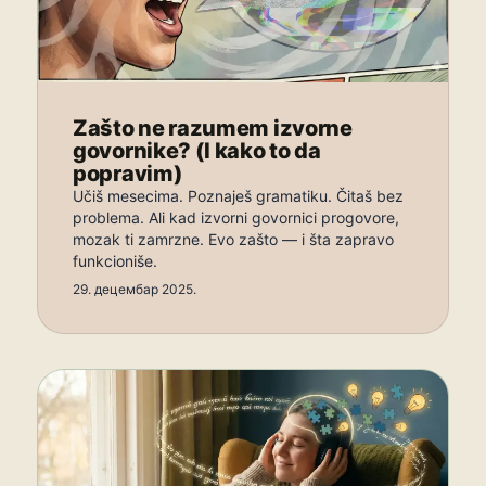
Zašto ne razumem izvorne
govornike? (I kako to da
popravim)
Učiš mesecima. Poznaješ gramatiku. Čitaš bez
problema. Ali kad izvorni govornici progovore,
mozak ti zamrzne. Evo zašto — i šta zapravo
funkcioniše.
29. децембар 2025.