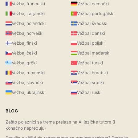
Vežbaj francuski
Vežbaj nemački
Vežbaj italijanski
Vežbaj portugalski
Vežbaj holandski
Vežbaj švedski
Vežbaj norveški
Vežbaj danski
Vežbaj finski
Vežbaj poljski
Vežbaj češki
Vežbaj mađarski
Vežbaj grčki
Vežbaj turski
Vežbaj rumunski
Vežbaj hrvatski
Vežbaj slovački
Vežbaj srpski
Vežbaj ukrajinski
Vežbaj ruski
BLOG
Zašto polaznici sa trema prelaze na AI jezičke tutore (i
konačno napreduju)
Previše plašljivi da razgovarate sa pravom osobom? Probajte