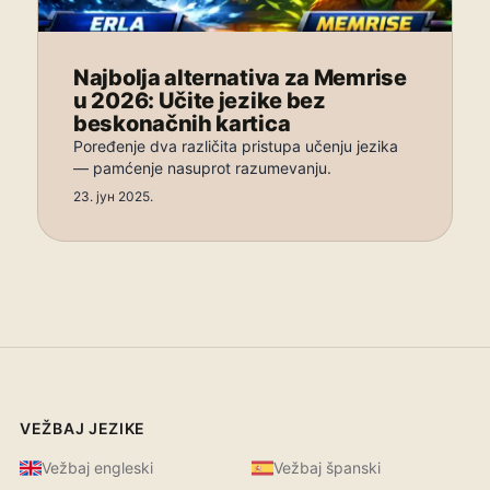
Najbolja alternativa za Memrise
u 2026: Učite jezike bez
beskonačnih kartica
Poređenje dva različita pristupa učenju jezika
— pamćenje nasuprot razumevanju.
23. јун 2025.
VEŽBAJ JEZIKE
Vežbaj engleski
Vežbaj španski