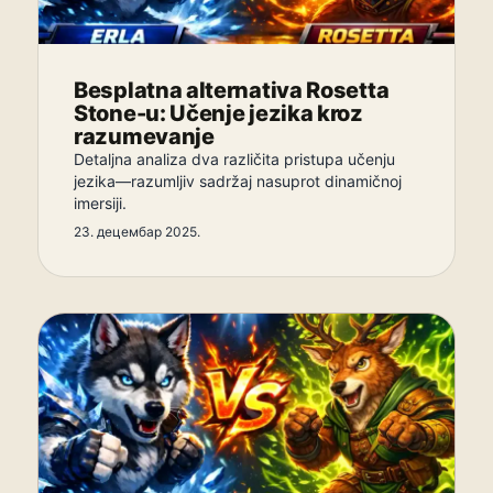
Besplatna alternativa Rosetta
Stone-u: Učenje jezika kroz
razumevanje
Detaljna analiza dva različita pristupa učenju
jezika—razumljiv sadržaj nasuprot dinamičnoj
imersiji.
23. децембар 2025.