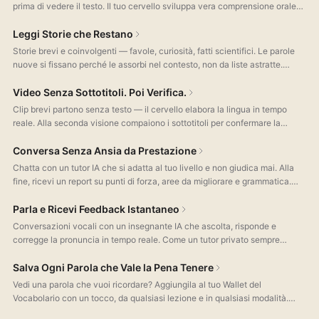
prima di vedere il testo. Il tuo cervello sviluppa vera comprensione orale
— l'abilità che la maggior parte degli italiani non pratica mai dopo la
scuola.
Leggi Storie che Restano
Storie brevi e coinvolgenti — favole, curiosità, fatti scientifici. Le parole
nuove si fissano perché le assorbi nel contesto, non da liste astratte.
Tocca qualsiasi frase per traduzione e grammatica.
Video Senza Sottotitoli. Poi Verifica.
Clip brevi partono senza testo — il cervello elabora la lingua in tempo
reale. Alla seconda visione compaiono i sottotitoli per confermare la
comprensione. Scorri i contenuti come un feed social.
Conversa Senza Ansia da Prestazione
Chatta con un tutor IA che si adatta al tuo livello e non giudica mai. Alla
fine, ricevi un report su punti di forza, aree da migliorare e grammatica.
Pratica illimitata, zero imbarazzo.
Parla e Ricevi Feedback Istantaneo
Conversazioni vocali con un insegnante IA che ascolta, risponde e
corregge la pronuncia in tempo reale. Come un tutor privato sempre
disponibile — senza prenotazioni, senza costi extra.
Salva Ogni Parola che Vale la Pena Tenere
Vedi una parola che vuoi ricordare? Aggiungila al tuo Wallet del
Vocabolario con un tocco, da qualsiasi lezione e in qualsiasi modalità.
Ogni parola salvata arriva con una spiegazione semplice nella lingua che