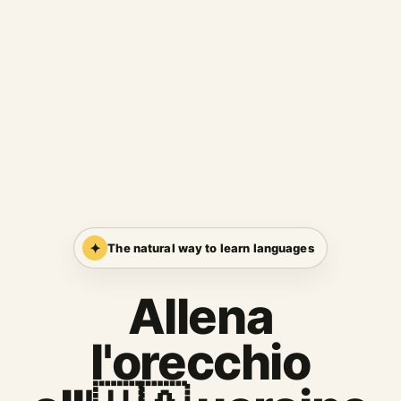
✦
The natural way to learn languages
Allena
l'orecchio