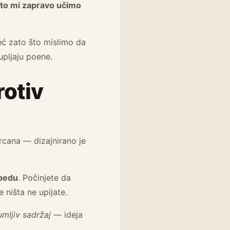
o što mi zapravo učimo
eć zato što mislimo da
upljaju poene.
rotiv
 srcana — dizajnirano je
obedu
. Počinjete da
 ništa ne upijate.
umljiv sadržaj
— ideja
.