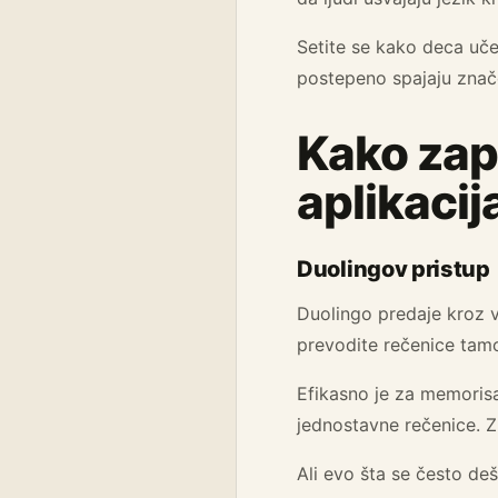
Setite se kako deca uče 
postepeno spajaju znače
Kako zap
aplikacij
Duolingov pristup
Duolingo predaje kroz v
prevodite rečenice tamo
Efikasno je za memorisa
jednostavne rečenice. 
Ali evo šta se često de