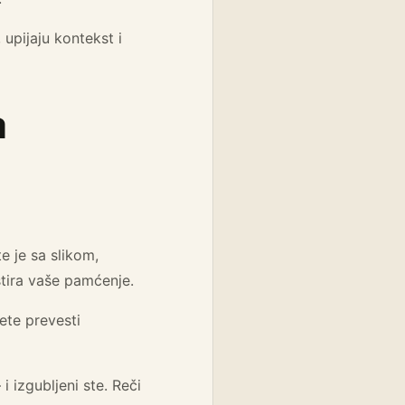
 upijaju kontekst i
a
e je sa slikom,
stira vaše pamćenje.
ete prevesti
 izgubljeni ste. Reči