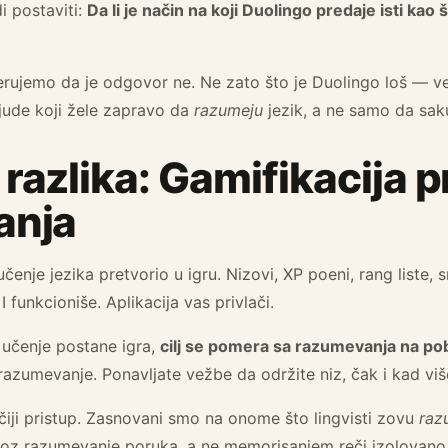
di postaviti:
Da li je način na koji Duolingo predaje isti ka
verujemo da je odgovor ne. Ne zato što je Duolingo loš — v
 ljude koji žele zapravo da
razumeju
jezik, a ne samo da sak
azlika: Gamifikacija p
anja
učenje jezika pretvorio u igru. Nizovi, XP poeni, rang liste,
 funkcioniše. Aplikacija vas privlači.
d učenje postane igra,
cilj se pomera sa razumevanja na p
azumevanje. Ponavljate vežbe da održite niz, čak i kad više
iji pristup. Zasnovani smo na onome što lingvisti zovu
raz
 kroz razumevanje poruka, a ne memorisanjem reči izolovano