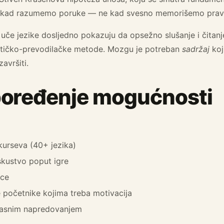
k kad razumemo poruke — ne kad svesno memorišemo pravila
i uče jezike dosljedno pokazuju da opsežno slušanje i čitan
atičko-prevodilačke metode. Mozgu je potreban
sadržaj
koj
avršiti.
poređenje mogućnosti
kurseva (40+ jezika)
skustvo poput igre
ice
 početnike kojima treba motivacija
 jasnim napredovanjem