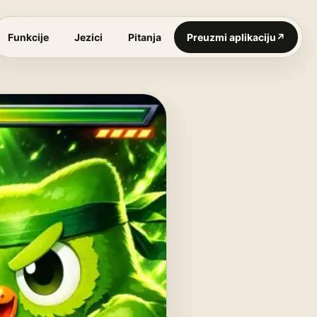
Funkcije
Jezici
Pitanja
Preuzmi aplikaciju
↗