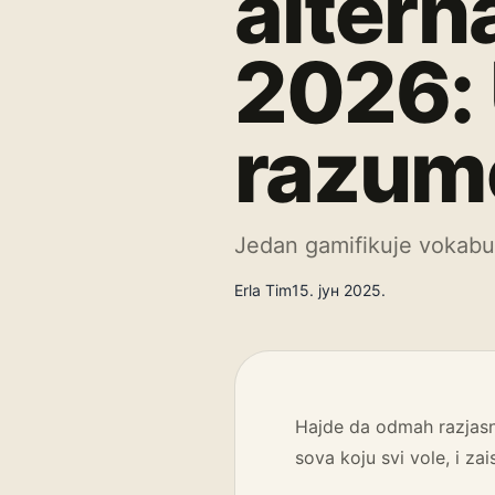
altern
2026: 
razum
Jedan gamifikuje vokabul
Erla Tim
15. јун 2025.
Hajde da odmah razjasn
sova koju svi vole, i zai