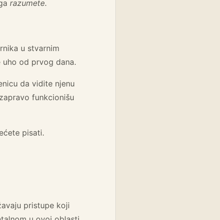
 ga
razumete
.
rnika u stvarnim
te uho od prvog dana.
enicu da vidite njenu
 zapravo funkcionišu
ćete pisati.
avaju pristupe koji
alnom u ovoj oblasti,