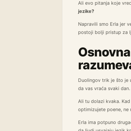
Ali evo pitanja koje vre
jezike?
Napravili smo Erla jer 
postoji bolji pristup za
Osnovna r
razumev
Duolingov trik je što je 
da vas vraća svaki dan. I
Ali tu dolazi kvaka. Ka
optimizujete poene, ne r
Erla ima potpuno drugač
da ljudi usvajaju jezik