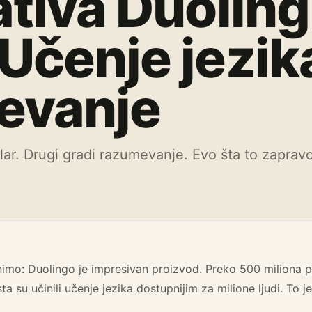
ativa Duoling
Učenje jezik
evanje
ar. Drugi gradi razumevanje. Evo šta to zaprav
imo: Duolingo je impresivan proizvod. Preko 500 miliona 
sta su učinili učenje jezika dostupnijim za milione ljudi. To j