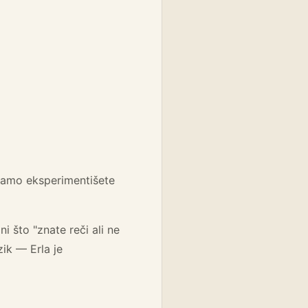
samo eksperimentišete
i što "znate reči ali ne
zik — Erla je