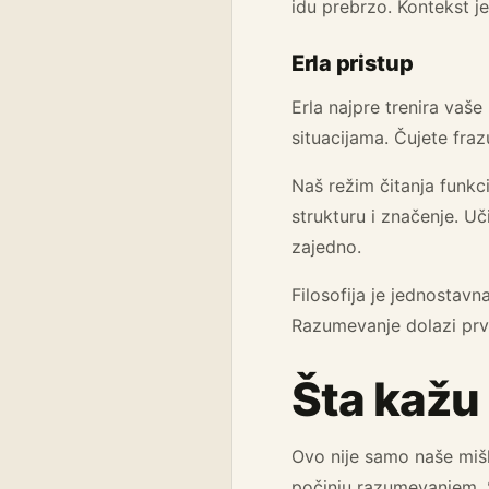
idu prebrzo. Kontekst je
Erla pristup
Erla najpre trenira vaš
situacijama. Čujete fraz
Naš režim čitanja funkci
strukturu i značenje. U
zajedno.
Filosofija je jednostavn
Razumevanje dolazi prv
Šta kažu 
Ovo nije samo naše mišl
počinju razumevanjem. 