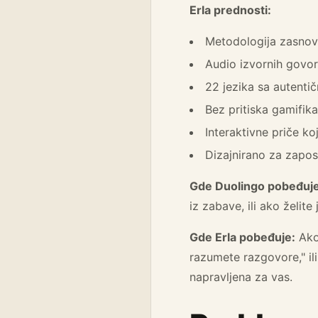
Erla prednosti:
Metodologija zasno
Audio izvornih govor
22 jezika sa autenti
Bez pritiska gamifik
Interaktivne priče k
Dizajnirano za zapos
Gde Duolingo pobeđuje
iz zabave, ili ako želit
Gde Erla pobeđuje:
Ako 
razumete razgovore," ili
napravljena za vas.