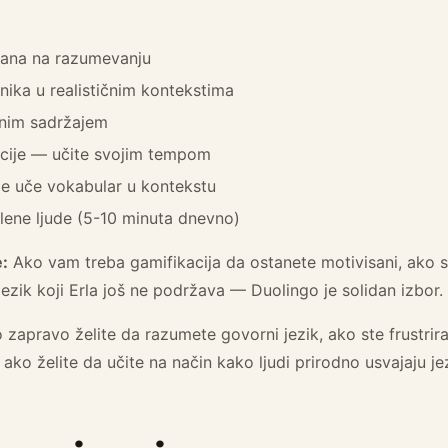
vana na razumevanju
nika u realističnim kontekstima
čnim sadržajem
acije — učite svojim tempom
oje uče vokabular u kontekstu
lene ljude (5-10 minuta dnevno)
:
Ako vam treba gamifikacija da ostanete motivisani, ako 
e jezik koji Erla još ne podržava — Duolingo je solidan izbor.
zapravo želite da razumete govorni jezik, ako ste frustriran
 ako želite da učite na način kako ljudi prirodno usvajaju je