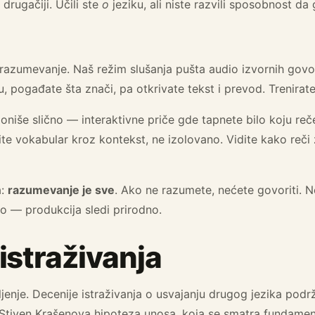
 drugačiji. Učili ste
o
jeziku, ali niste razvili sposobnost da
e razumevanje. Naš režim slušanja pušta audio izvornih govo
u, pogađate šta znači, pa otkrivate tekst i prevod. Trenira
oniše slično — interaktivne priče gde tapnete bilo koju reč
čite vokabular kroz kontekst, ne izolovano. Vidite kako reči
a:
razumevanje je sve
. Ako ne razumete, nećete govoriti. Ne
o — produkcija sledi prirodno.
istraživanja
jenje. Decenije istraživanja o usvajanju drugog jezika podrž
Stiven Krašenova hipoteza unosa, koja se smatra fundament