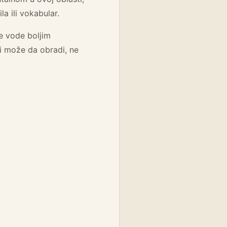
 ili vokabular.
je vode boljim
i može da obradi, ne