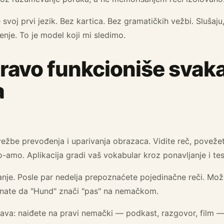
svoj prvi jezik. Bez kartica. Bez gramatičkih vežbi. Slušaju,
nje. To je model koji mi sledimo.
ravo funkcioniše svak
a
ežbe prevođenja i uparivanja obrazaca. Vidite reč, povežet
-amo. Aplikacija gradi vaš vokabular kroz ponavljanje i te
nje. Posle par nedelja prepoznaćete pojedinačne reči. Mož
Znate da "Hund" znači "pas" na nemačkom.
šava: naiđete na pravi nemački — podkast, razgovor, film — i