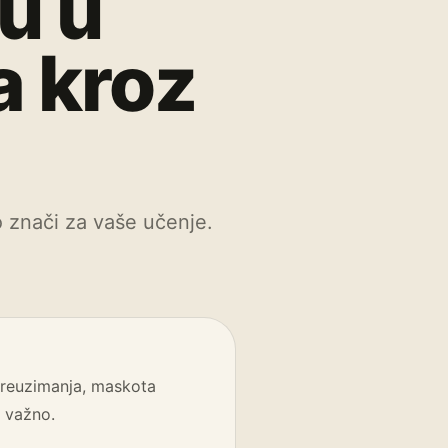
u u
a kroz
o znači za vaše učenje.
preuzimanja, maskota
e važno.