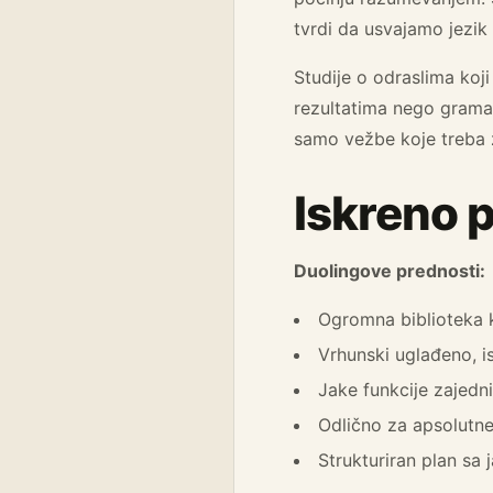
tvrdi da usvajamo jezi
Studije o odraslima koj
rezultatima nego gram
samo vežbe koje treba z
Iskreno 
Duolingove prednosti:
Ogromna biblioteka 
Vrhunski uglađeno, i
Jake funkcije zajedn
Odlično za apsolutne
Strukturiran plan sa