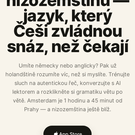
nizozemštinu —
jazyk, který
Češi zvládnou
snáz, než čekají
Umíte německy nebo anglicky? Pak už
holandštině rozumíte víc, než si myslíte. Trénujte
sluch na autentickou řeč, konverzujte s AI
lektorem a rozklikněte si gramatiku větu po
větě. Amsterdam je 1 hodinu a 45 minut od
Prahy — a nizozemština ještě blíž.
App Store