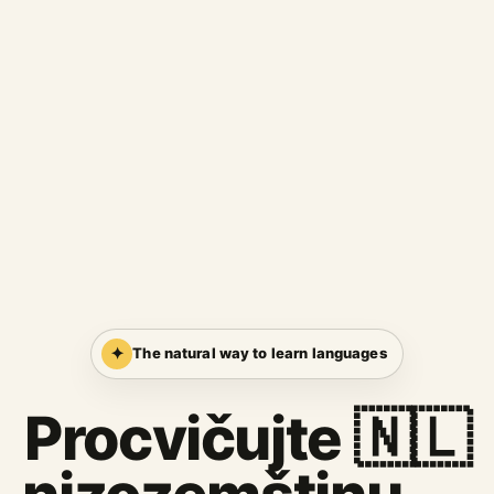
✦
The natural way to learn languages
Procvičujte 🇳🇱