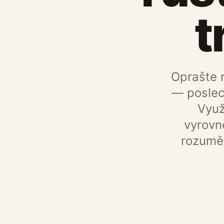
t
Oprašte 
— poslec
Využ
vyrovn
rozumět