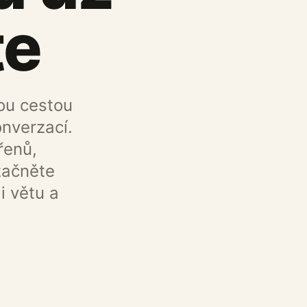
te
ou cestou
nverzací.
řenů,
začněte
i větu a