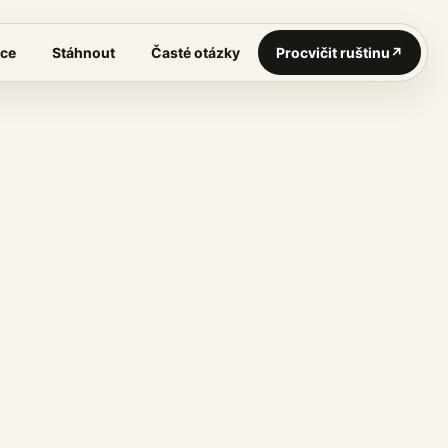
ce
Stáhnout
Časté otázky
Procvičit ruštinu
↗