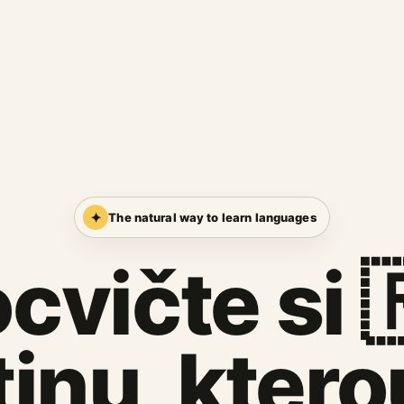
✦
The natural way to learn languages
cvičte si 
tinu, ktero