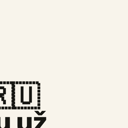
🇷🇺
u už