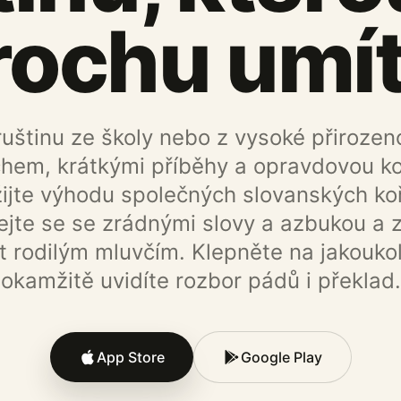
rochu umí
ruštinu ze školy nebo z vysoké přirozen
hem, krátkými příběhy a opravdovou ko
ijte výhodu společných slovanských ko
ejte se se zrádnými slovy a azbukou a 
 rodilým mluvčím. Klepněte na jakoukol
okamžitě uvidíte rozbor pádů i překlad.
App Store
Google Play