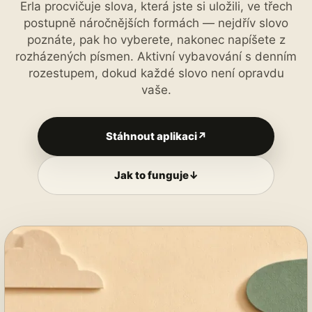
Erla procvičuje slova, která jste si uložili, ve třech
postupně náročnějších formách — nejdřív slovo
poznáte, pak ho vyberete, nakonec napíšete z
rozházených písmen. Aktivní vybavování s denním
rozestupem, dokud každé slovo není opravdu
vaše.
Stáhnout aplikaci
↗
Jak to funguje
↓