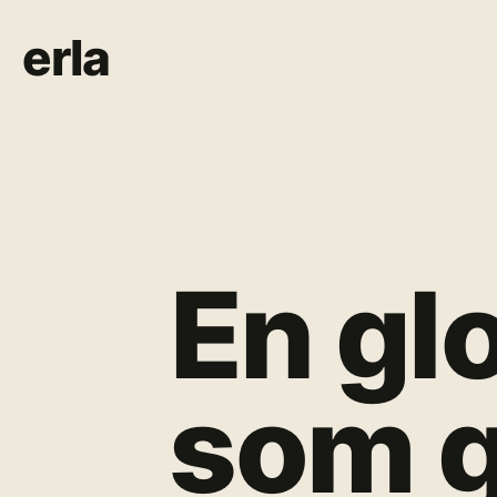
erla
En gl
som g