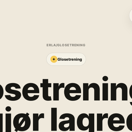
ERLA
/
GLOSETRENING
✦
Glosetrening
osetreni
jør lagre