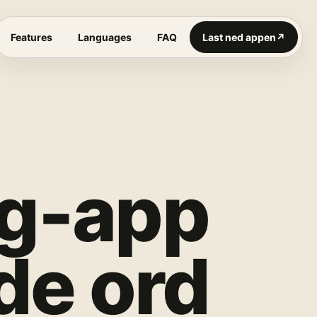
Features
Languages
FAQ
Last ned appen
↗
ng-app
de ord