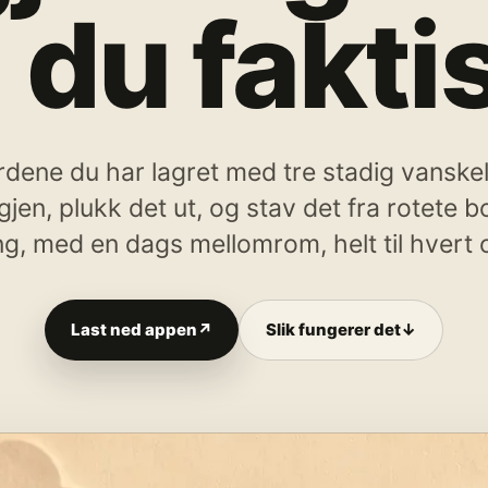
d du fakt
rdene du har lagret med tre stadig vanske
gjen, plukk det ut, og stav det fra rotete 
ng, med en dags mellomrom, helt til hvert o
Last ned appen
↗
Slik fungerer det
↓