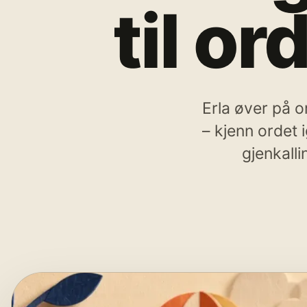
til or
Erla øver på o
– kjenn ordet i
gjenkalli