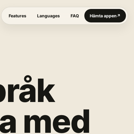
Features
Languages
FAQ
Hämta appen
↗
pråk
ta med