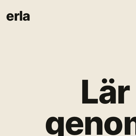
erla
Lär
genom