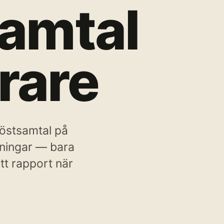
samtal
rare
röstsamtal på
kningar — bara
att rapport när