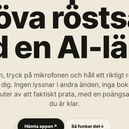
öva röst
 en AI-lä
 tryck på mikrofonen och håll ett riktigt 
r dig. Ingen lyssnar i andra änden, inga bo
inuter av att faktiskt prata, med en poängs
du är klar.
Hämta appen
↗
Så funkar det
↓