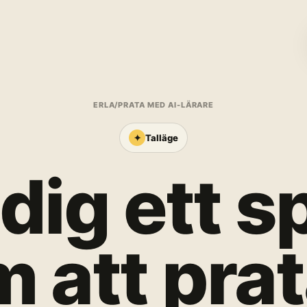
ERLA
/
PRATA MED AI-LÄRARE
✦
Talläge
 dig ett s
 att pra