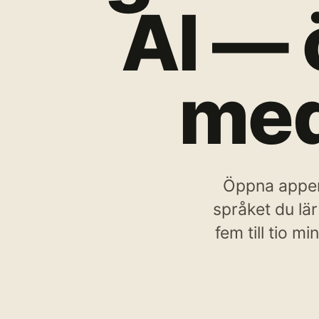
AI — 
med
Öppna appen,
språket du lä
fem till tio m