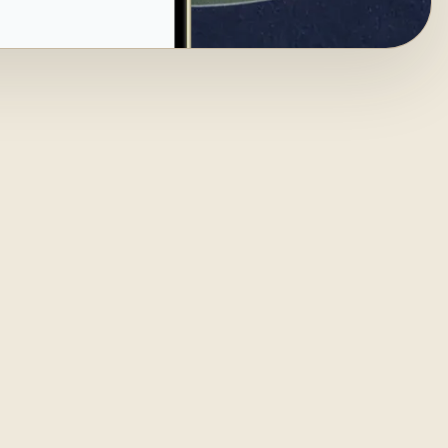
k genom
d AI —
ilen,