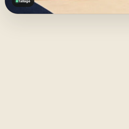
Talläge
Lä
01
TALLÄGE
at
hö