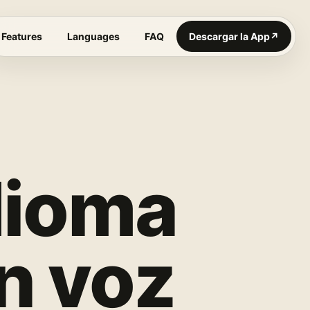
Features
Languages
FAQ
Descargar la App
↗
dioma
n voz