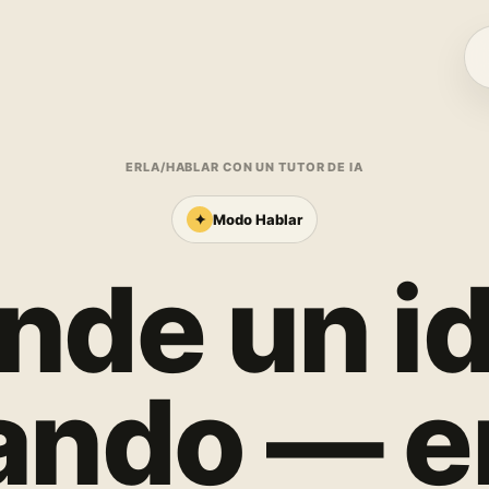
ERLA
/
HABLAR CON UN TUTOR DE IA
✦
Modo Hablar
nde un i
ando — e