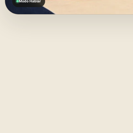
Modo Hablar
Ap
01
MODO HABLAR
ha
al