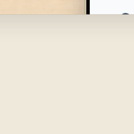
rende un 
blando — 
ta, al teléfo