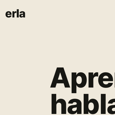
erla
Apre
habl