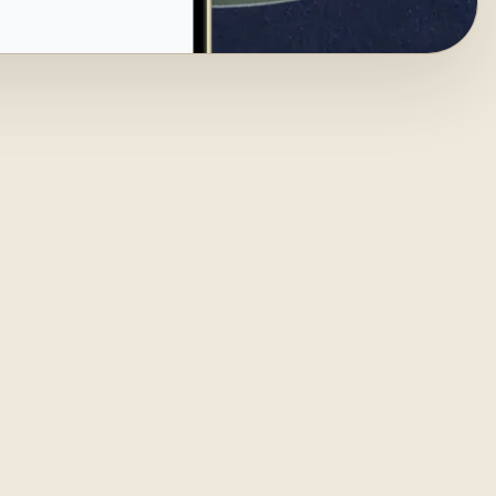
idioma
en voz
no, sin