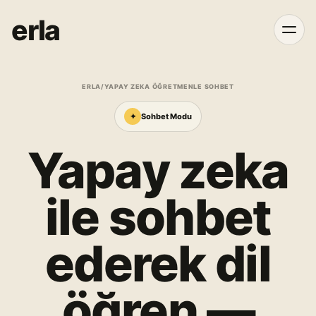
erla
ERLA
/
YAPAY ZEKA ÖĞRETMENLE SOHBET
✦
Sohbet Modu
Yapay zeka
ile sohbet
ederek dil
öğren —