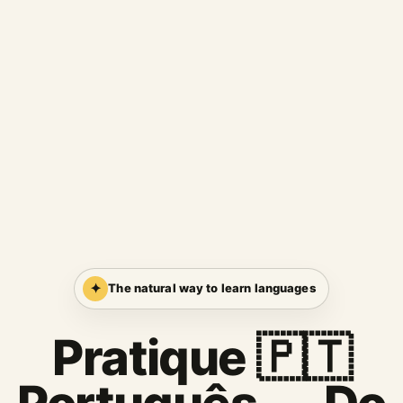
✦
The natural way to learn languages
Pratique 🇵🇹