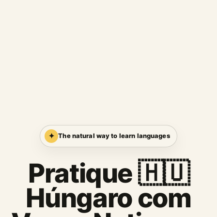
✦
The natural way to learn languages
Pratique 🇭🇺
Húngaro com