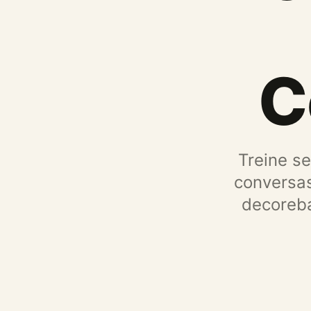
C
Treine s
conversas
decoreba