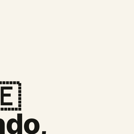
🇪
ndo,