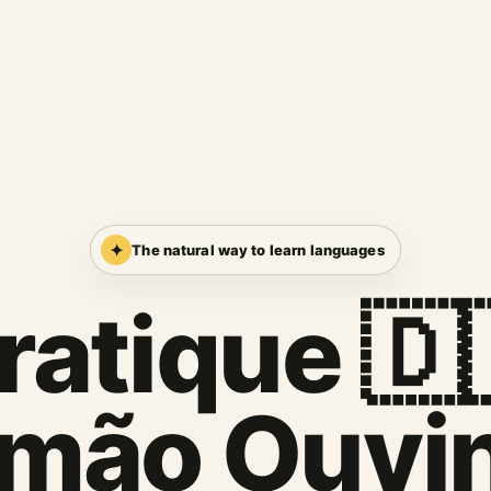
✦
The natural way to learn languages
ratique 🇩
mão Ouvi