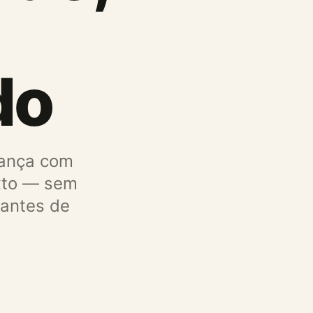
do
iança com
exto — sem
lantes de