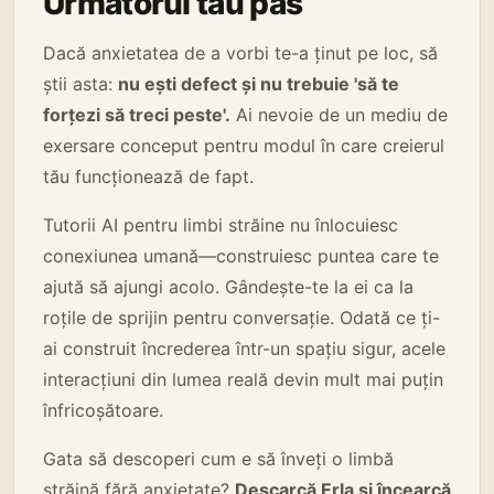
Următorul tău pas
Dacă anxietatea de a vorbi te-a ținut pe loc, să
știi asta:
nu ești defect și nu trebuie 'să te
forțezi să treci peste'.
Ai nevoie de un mediu de
exersare conceput pentru modul în care creierul
tău funcționează de fapt.
Tutorii AI pentru limbi străine nu înlocuiesc
conexiunea umană—construiesc puntea care te
ajută să ajungi acolo. Gândește-te la ei ca la
roțile de sprijin pentru conversație. Odată ce ți-
ai construit încrederea într-un spațiu sigur, acele
interacțiuni din lumea reală devin mult mai puțin
înfricoșătoare.
Gata să descoperi cum e să înveți o limbă
străină fără anxietate?
Descarcă Erla și încearcă