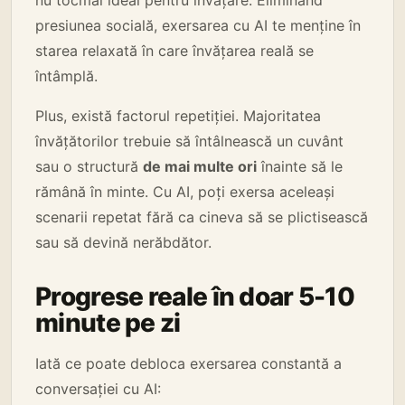
nu tocmai ideal pentru învățare. Eliminând
presiunea socială, exersarea cu AI te menține în
starea relaxată în care învățarea reală se
întâmplă.
Plus, există factorul repetiției. Majoritatea
învățătorilor trebuie să întâlnească un cuvânt
sau o structură
de mai multe ori
înainte să le
rămână în minte. Cu AI, poți exersa aceleași
scenarii repetat fără ca cineva să se plictisească
sau să devină nerăbdător.
Progrese reale în doar 5-10
minute pe zi
Iată ce poate debloca exersarea constantă a
conversației cu AI: