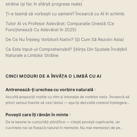
străine (și fac în sfârșit progrese reale)
Ți-e teamă să vorbești cu oameni? Încearcă cu AI în schimb
Tutor AI vs Profesor Adevărat: Comparație Onestă (Ce
Funcționează Cu Adevărat în 2025)
De Ce Nu Înțeleg Vorbitorii Nativi? (Și Cum Să Rezolvi Asta)
Ce Este Input-ul Comprehensibil? Știința Din Spatele Învățării
Naturale a Limbilor Străine
CINCI MODURI DE A ÎNVĂȚA O LIMBĂ CU AI
Antrenează-ți urechea cu vorbire naturală
Ascultă propoziții rostite cu ritm și intonație de vorbitor nativ. Încearcă să
prinzi sensul înainte să vezi textul — așa își dezvoltă creierul înțelegerea
auditivă, nu doar recunoașterea unor cuvinte izolate.
Povești care îți rămân în minte
De la basme la curiozități științifice — citești povești captivante, iar
cuvintele noi se fixează natural în memorie. Nu mai memorezi de pe
cartonașe. Atingi orice propoziție pentru traducere și explicație