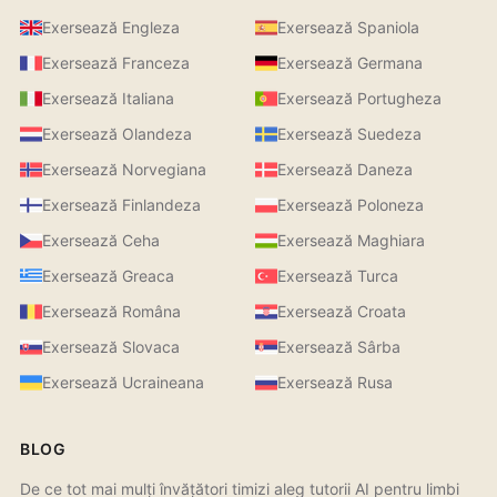
Exersează Engleza
Exersează Spaniola
Exersează Franceza
Exersează Germana
Exersează Italiana
Exersează Portugheza
Exersează Olandeza
Exersează Suedeza
Exersează Norvegiana
Exersează Daneza
Exersează Finlandeza
Exersează Poloneza
Exersează Ceha
Exersează Maghiara
Exersează Greaca
Exersează Turca
Exersează Româna
Exersează Croata
Exersează Slovaca
Exersează Sârba
Exersează Ucraineana
Exersează Rusa
BLOG
De ce tot mai mulți învățători timizi aleg tutorii AI pentru limbi