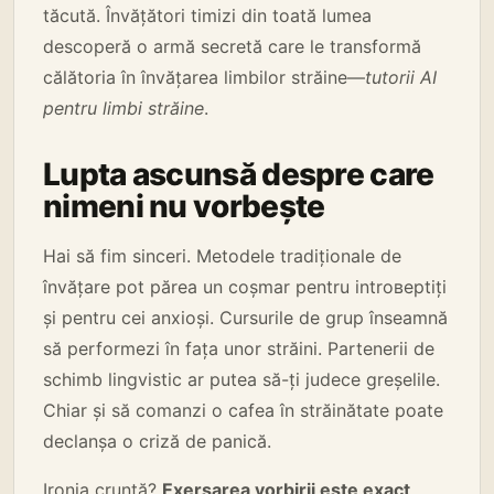
tăcută. Învățători timizi din toată lumea
descoperă o armă secretă care le transformă
călătoria în învățarea limbilor străine—
tutorii AI
pentru limbi străine
.
Lupta ascunsă despre care
nimeni nu vorbește
Hai să fim sinceri. Metodele tradiționale de
învățare pot părea un coșmar pentru introверtiți
și pentru cei anxioși. Cursurile de grup înseamnă
să performezi în fața unor străini. Partenerii de
schimb lingvistic ar putea să-ți judece greșelile.
Chiar și să comanzi o cafea în străinătate poate
declanșa o criză de panică.
Ironia cruntă?
Exersarea vorbirii este exact