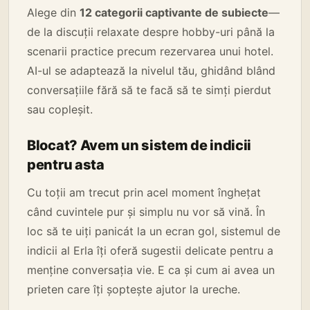
Alege din
12 categorii captivante de subiecte
—
de la discuții relaxate despre hobby-uri până la
scenarii practice precum rezervarea unui hotel.
AI-ul se adaptează la nivelul tău, ghidând blând
conversațiile fără să te facă să te simți pierdut
sau copleșit.
Blocat? Avem un sistem de indicii
pentru asta
Cu toții am trecut prin acel moment înghețat
când cuvintele pur și simplu nu vor să vină. În
loc să te uiți panicát la un ecran gol, sistemul de
indicii al Erla îți oferă sugestii delicate pentru a
menține conversația vie. E ca și cum ai avea un
prieten care îți șoptește ajutor la ureche.