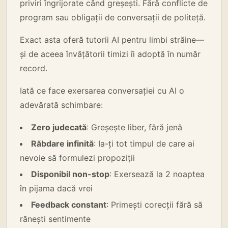
priviri îngrijorate când greșești. Fără conflicte de
program sau obligații de conversații de politeță.
Exact asta oferă tutorii AI pentru limbi străine—
și de aceea învățătorii timizi îi adoptă în număr
record.
Iată ce face exersarea conversației cu AI o
adevărată schimbare:
Zero judecată
: Greșește liber, fără jenă
Răbdare infinită
: Ia-ți tot timpul de care ai
nevoie să formulezi propoziții
Disponibil non-stop
: Exersează la 2 noaptea
în pijama dacă vrei
Feedback constant
: Primești corecții fără să
rănești sentimente