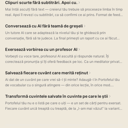
gramaticală.
Clipuri scurte fără subtitrări. Apoi cu.
Mai întâi asculți fără text — creierul tău trebuie să proceseze limba în timp
real. Apoi îl revezi cu subtitrări, ca să confirmi ce ai prins. Format de feed
vertical, ca pe TikTok — doar că exersezi o limbă străină.
Conversează cu AI fără teamă de greșeli
Un tutore AI care se adaptează la nivelul tău și te ghidează prin
conversație, fără să te judece. La final primești un raport cu ce ai făcut
bine, unde poți progresa și ce greșeli gramaticale ai făcut — explicații
incluse.
Exersează vorbirea cu un profesor AI
Vorbești cu voce tare, profesorul AI ascultă și răspunde natural. Îți
corectează pronunția și îți oferă feedback pe loc. Ca un meditator privat
— disponibil oricând, fără programare.
Salvează fiecare cuvânt care merită reținut
Ai dat de un cuvânt pe care vrei să-l ții minte? Adaugă-l în Portofelul tău
de vocabular cu o singură atingere — din orice lecție, în orice mod.
Fiecare cuvânt salvat vine cu o explicație simplă în limba pe care o înveți,
sensuri folosite în vorbirea reală și audio, totul păstrat direct pe
Transformă cuvintele salvate în cuvinte pe care le știi
dispozitivul tău.
Portofelul tău nu e o listă pe care o uiți — e un set de cărți pentru exersat.
Fiecare cuvânt urcă treaptă cu treaptă, de la „l-am mai văzut” la variante
de răspuns și până la a-l scrie din memorie. Greșești și revine; nimerești și
avansează la Finalizat.