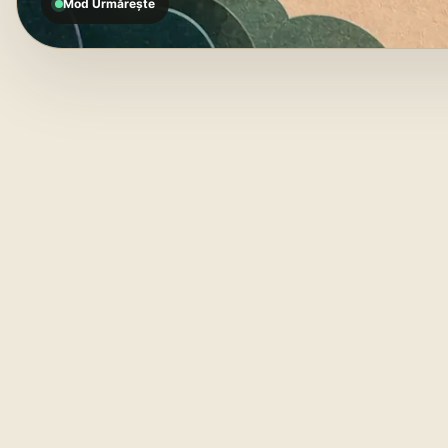
Mod Urmărește
Te
01
MOD URMĂREȘTE
fi
el