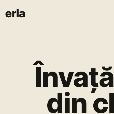
erla
Învață
din c