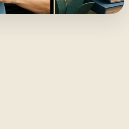
stit de
-te la
ează și