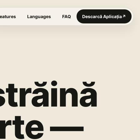
eatures
Languages
FAQ
Descarcă Aplicația
↗
străină
urte —