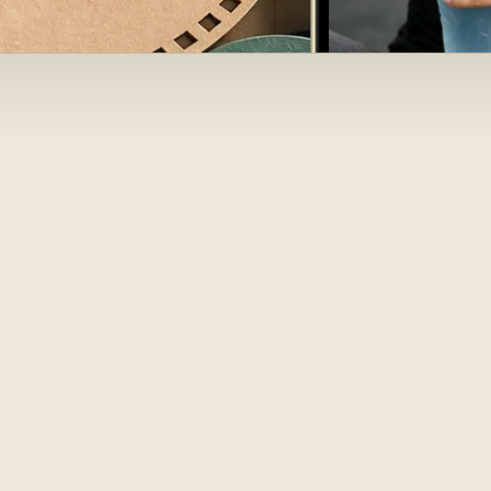
-ai îndrăgo
lme uitându
e. Funcțion