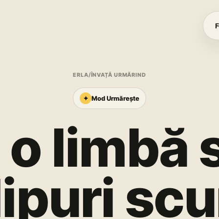
F
ERLA
/
ÎNVAȚĂ URMĂRIND
✦
Mod Urmărește
 o limbă 
lipuri sc