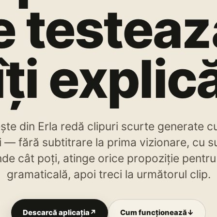
e testeaz
îți explic
e din Erla redă clipuri scurte generate cu
i — fără subtitrare la prima vizionare, cu su
de cât poți, atinge orice propoziție pentru
gramaticală, apoi treci la următorul clip.
Descarcă aplicația
↗
Cum funcționează
↓