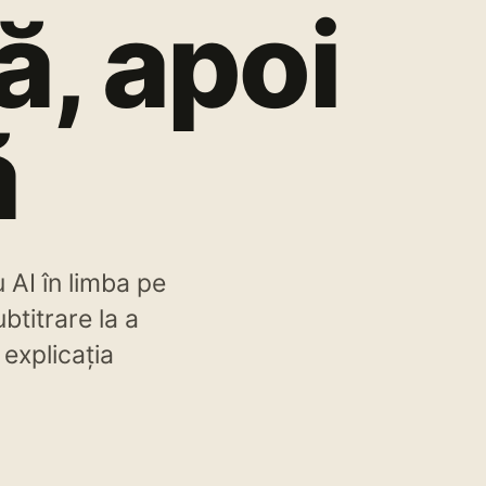
ă, apoi
ă
 AI în limba pe
btitrare la a
 explicația