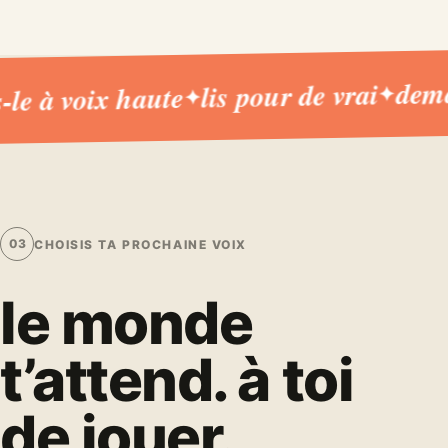
demand
lis pour de vrai
e à voix haute
✦
✦
03
CHOISIS TA PROCHAINE VOIX
le monde
t’attend. à toi
de jouer.