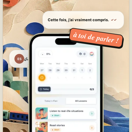
Cette fois, j’ai vraiment compris.
✓✓
à toi de parler !
¿Listo para empezar?
ES