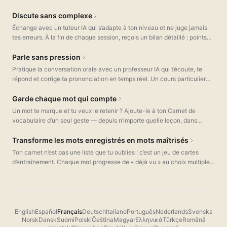
confirmer ce que tu as compris. Fais-les défiler comme sur un fil
d’actualité.
Discute sans complexe
Échange avec un tuteur IA qui s’adapte à ton niveau et ne juge jamais
tes erreurs. À la fin de chaque session, reçois un bilan détaillé : points
forts, axes d’amélioration et corrections grammaticales.
Parle sans pression
Pratique la conversation orale avec un professeur IA qui t’écoute, te
répond et corrige ta prononciation en temps réel. Un cours particulier
disponible 24 h/24, sans réservation.
Garde chaque mot qui compte
Un mot te marque et tu veux le retenir ? Ajoute-le à ton Carnet de
vocabulaire d’un seul geste — depuis n’importe quelle leçon, dans
n’importe quel mode. Chaque mot enregistré est accompagné d’une
explication simple dans ta langue cible, de ses sens réels et de l’audio,
Transforme les mots enregistrés en mots maîtrisés
le tout stocké sur ton appareil.
Ton carnet n’est pas une liste que tu oublies : c’est un jeu de cartes
d’entraînement. Chaque mot progresse de « déjà vu » au choix multiple,
jusqu’à ce que tu puisses l’écrire de mémoire. Une erreur et il revient ;
une bonne réponse et il passe au statut « Acquis ».
English
Español
Français
Deutsch
Italiano
Português
Nederlands
Svenska
Norsk
Dansk
Suomi
Polski
Čeština
Magyar
Ελληνικά
Türkçe
Română