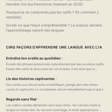
Honnête (Ce Qui Fonctionne Vraiment en 2025)
Pourquoi je ne comprends pas les natifs ? (Et comment y
remédier)
Qu'est-ce que l'input compréhensible ? La science derrière
l'apprentissage naturel des langues
CINQ FAÇONS D’APPRENDRE UNE LANGUE AVEC L’IA
Entraîne ton oreille au quotidien
Écoute des phrases prononcées naturellement par des locuteurs natifs.
Essaie d’en saisir le sens avant de voir le texte. C’est ainsi que tu
développes une vraie compréhension orale — celle que la plupart des
apps négligent.
Lis des histoires captivantes
Des contes aux découvertes scientifiques, plonge dans des textes
courts et captivants. Le vocabulaire s’ancre naturellement parce que tu
le rencontres en contexte. Touche n’importe quelle phrase pour
l’analyser en détail.
Regarde sans filet
Les vidéos courtes démarrent sans sous-titres : ton cerveau traite la
langue en temps réel. Au second visionnage, le texte apparaît pour