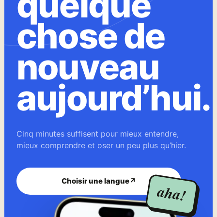
quelque
chose de
nouveau
aujourd’hui.
Cinq minutes suffisent pour mieux entendre,
mieux comprendre et oser un peu plus qu’hier.
Choisir une langue
↗
aha!