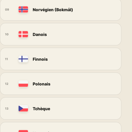
Norvégien (Bokmål)
09
Danois
10
Finnois
11
Polonais
12
Tchèque
13