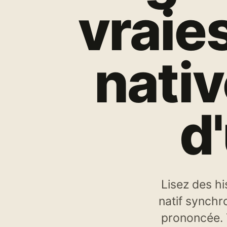
vraies
nati
d
Lisez des hi
natif synchr
prononcée. T