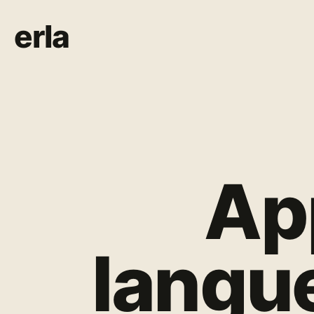
erla
Ap
langue