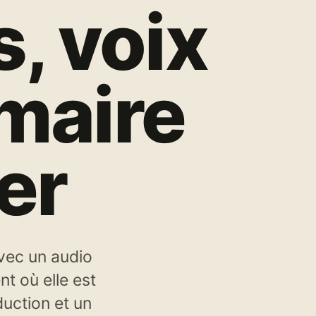
s, voix
maire
er
avec un audio
t où elle est
duction et un