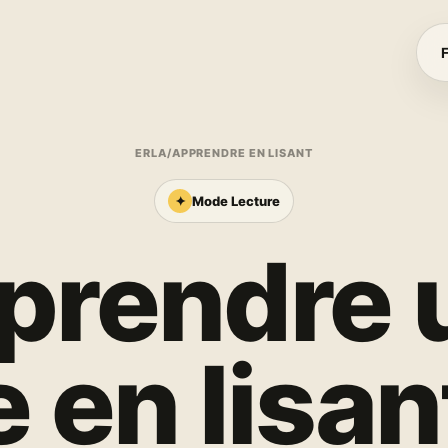
ERLA
/
APPRENDRE EN LISANT
✦
Mode Lecture
prendre 
 en lisa