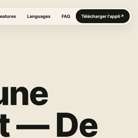
Features
Languages
FAQ
Télécharger l'appli
↗
une
nt — De