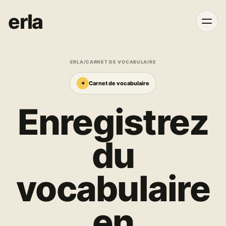
erla
ERLA
/
CARNET DE VOCABULAIRE
✦
Carnet de vocabulaire
Enregistrez
du
vocabulaire
en