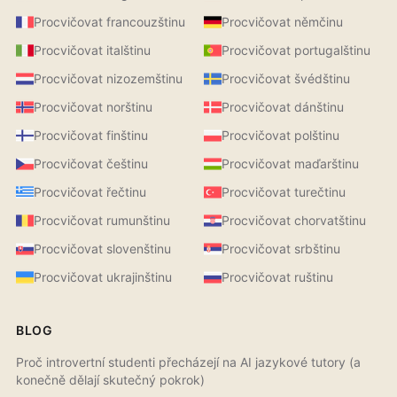
Procvičovat francouzštinu
Procvičovat němčinu
Procvičovat italštinu
Procvičovat portugalštinu
Procvičovat nizozemštinu
Procvičovat švédštinu
Procvičovat norštinu
Procvičovat dánštinu
Procvičovat finštinu
Procvičovat polštinu
Procvičovat češtinu
Procvičovat maďarštinu
Procvičovat řečtinu
Procvičovat turečtinu
Procvičovat rumunštinu
Procvičovat chorvatštinu
Procvičovat slovenštinu
Procvičovat srbštinu
Procvičovat ukrajinštinu
Procvičovat ruštinu
BLOG
Proč introvertní studenti přecházejí na AI jazykové tutory (a
konečně dělají skutečný pokrok)