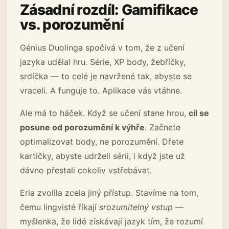
Zásadní rozdíl: Gamifikace
vs. porozumění
Génius Duolinga spočívá v tom, že z učení
jazyka udělal hru. Série, XP body, žebříčky,
srdíčka — to celé je navržené tak, abyste se
vraceli. A funguje to. Aplikace vás vtáhne.
Ale má to háček. Když se učení stane hrou,
cíl se
posune od porozumění k výhře
. Začnete
optimalizovat body, ne porozumění. Dřete
kartičky, abyste udrželi sérii, i když jste už
dávno přestali cokoliv vstřebávat.
Erla zvolila zcela jiný přístup. Stavíme na tom,
čemu lingvisté říkají
srozumitelný vstup
—
myšlenka, že lidé získávají jazyk tím, že rozumí