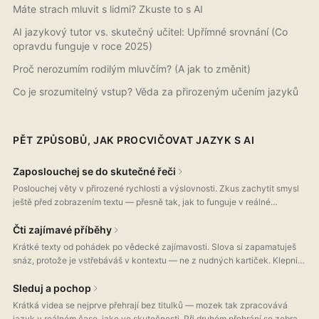
Máte strach mluvit s lidmi? Zkuste to s AI
AI jazykový tutor vs. skutečný učitel: Upřímné srovnání (Co
opravdu funguje v roce 2025)
Proč nerozumím rodilým mluvčím? (A jak to změnit)
Co je srozumitelný vstup? Věda za přirozeným učením jazyků
PĚT ZPŮSOBŮ, JAK PROCVIČOVAT JAZYK S AI
Zaposlouchej se do skutečné řeči
Poslouchej věty v přirozené rychlosti a výslovnosti. Zkus zachytit smysl
ještě před zobrazením textu — přesně tak, jak to funguje v reálné
konverzaci. Tohle většina aplikací netrénuje, a přitom je to klíčová
dovednost.
Čti zajímavé příběhy
Krátké texty od pohádek po vědecké zajímavosti. Slova si zapamatuješ
snáz, protože je vstřebáváš v kontextu — ne z nudných kartiček. Klepni
na větu a získáš překlad, slovíčka i rozbor gramatiky.
Sleduj a pochop
Krátká videa se nejprve přehrají bez titulků — mozek tak zpracovává
jazyk v reálném čase, jako ve skutečnosti. Při druhém přehrání se zobrazí