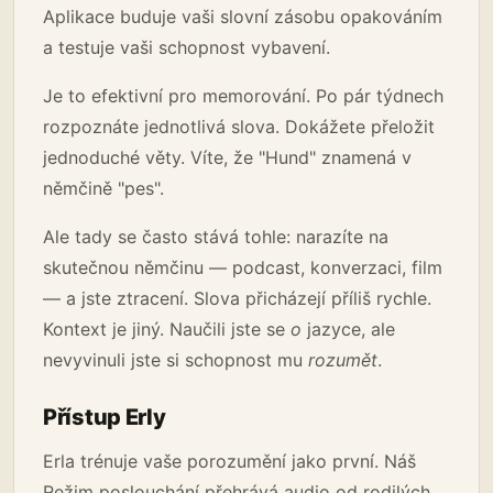
Aplikace buduje vaši slovní zásobu opakováním
a testuje vaši schopnost vybavení.
Je to efektivní pro memorování. Po pár týdnech
rozpoznáte jednotlivá slova. Dokážete přeložit
jednoduché věty. Víte, že "Hund" znamená v
němčině "pes".
Ale tady se často stává tohle: narazíte na
skutečnou němčinu — podcast, konverzaci, film
— a jste ztracení. Slova přicházejí příliš rychle.
Kontext je jiný. Naučili jste se
o
jazyce, ale
nevyvinuli jste si schopnost mu
rozumět
.
Přístup Erly
Erla trénuje vaše porozumění jako první. Náš
Režim poslouchání přehrává audio od rodilých