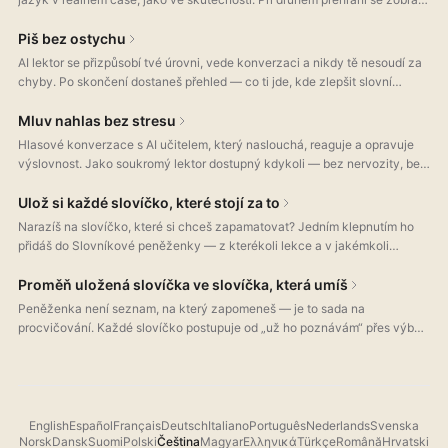
text a ověříš si, co ti neuniklo. Videa procházíš jako příspěvky na sociální
síti.
Piš bez ostychu
AI lektor se přizpůsobí tvé úrovni, vede konverzaci a nikdy tě nesoudí za
chyby. Po skončení dostaneš přehled — co ti jde, kde zlepšit slovní
zásobu a které gramatické jevy procvičit.
Mluv nahlas bez stresu
Hlasové konverzace s AI učitelem, který naslouchá, reaguje a opravuje
výslovnost. Jako soukromý lektor dostupný kdykoli — bez nervozity, bez
objednávání, bez trapných momentů.
Ulož si každé slovíčko, které stojí za to
Narazíš na slovíčko, které si chceš zapamatovat? Jedním klepnutím ho
přidáš do Slovníkové peněženky — z kterékoli lekce a v jakémkoli
režimu. Ke každému uloženému slovíčku patří jednoduché vysvětlení v
jazyce, který se učíš, skutečné významy i výslovnost, a všechno máš
Proměň uložená slovíčka ve slovíčka, která umíš
rovnou ve svém zařízení.
Peněženka není seznam, na který zapomeneš — je to sada na
procvičování. Každé slovíčko postupuje od „už ho poznávám“ přes výběr
z možností až k psaní zpaměti. Když se spleteš, vrátí se; když odpovíš
správně, posune se do hotových.
English
Español
Français
Deutsch
Italiano
Português
Nederlands
Svenska
Norsk
Dansk
Suomi
Polski
Čeština
Magyar
Ελληνικά
Türkçe
Română
Hrvatski