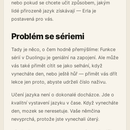
nebo pokud se chcete učit způsobem, jakým
lidé přirozeně jazyk získávají — Erla je
postavená pro vás.
Problém se sériemi
Tady je něco, o čem hodně přemýšlíme: Funkce
sérií v Duolingu je geniální na zapojení. Ale může
vás také přimět cítit se jako selhání, když
vynecháte den, nebo ještě hůř — přimět vás dřít
lekce jen proto, abyste udrželi číslo naživu.
Učení jazyka není o dokonalé docházce. Jde o
kvalitní
vystavení jazyku v čase. Když vynecháte
den, mozek se neresetuje. Vaše němčina
nevyprchá, protože jste vynechali úterý.