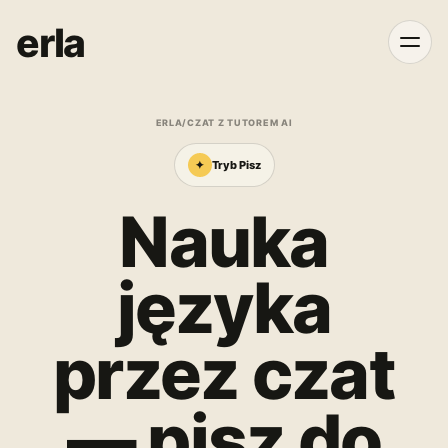
erla
ERLA
/
CZAT Z TUTOREM AI
✦
Tryb Pisz
Nauka
języka
przez czat
— pisz do