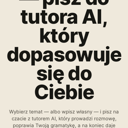
tutora AI,
który
dopasowuje
się do
Ciebie
Wybierz temat — albo wpisz własny — i pisz na
czacie z tutorem AI, który prowadzi rozmowę,
poprawia Twoją gramatykę, a na koniec daje