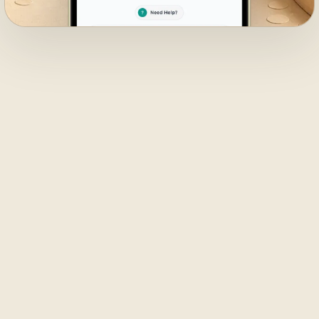
01
TRYB PISZ
Nauka języka
przez czat —
własnym
tempem,