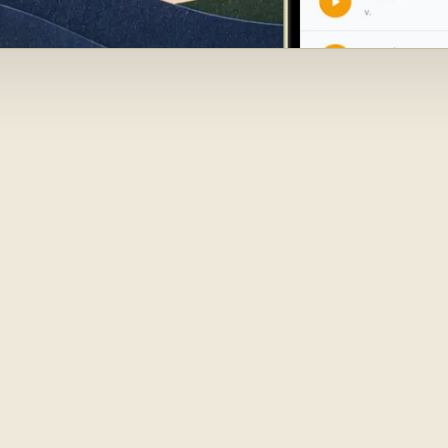
ňaženka s
 Erly je mi
ová, na kto