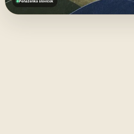
Peňaženka slovíčok
Pe
01
PEŇAŽENKA SLOVÍČOK
od
sl