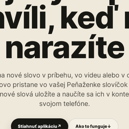
víli, keď
narazíte
e na nové slovo v príbehu, vo videu alebo v
slovo pristane vo vašej Peňaženke slovíč
 nové slová uložíte a naučíte sa ich v kont
svojom telefóne.
Stiahnuť aplikáciu
↗
Ako to funguje
↓