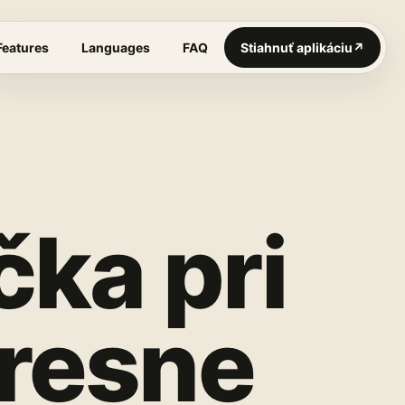
Features
Languages
FAQ
Stiahnuť aplikáciu
↗
čka pri
presne