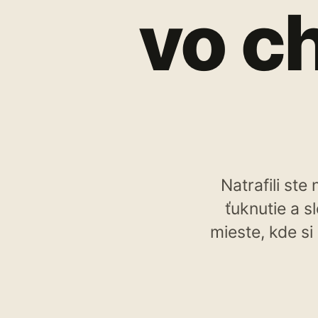
vo ch
Natrafili st
ťuknutie a 
mieste, kde si