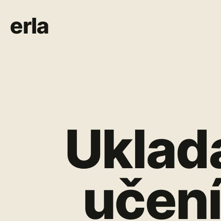
erla
Uklada
učení