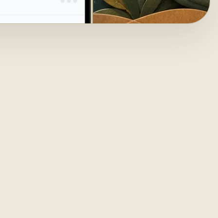
lovíčok
esto, kde
ré