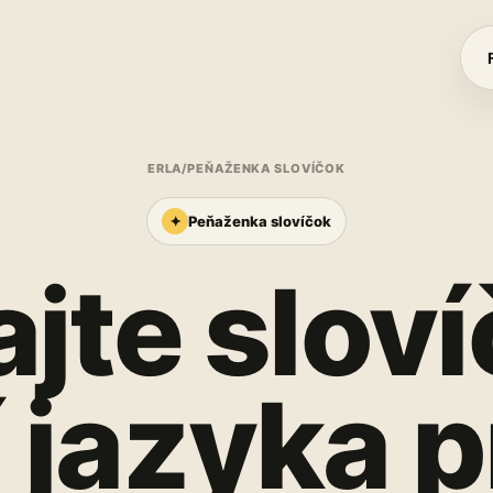
ERLA
/
PEŇAŽENKA SLOVÍČOK
✦
Peňaženka slovíčok
jte sloví
 jazyka 