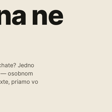
 na ne
 chate? Jedno
ok — osobnom
exte, priamo vo