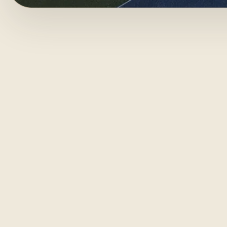
Er
01
KELIME DEFTERI
ka
ke