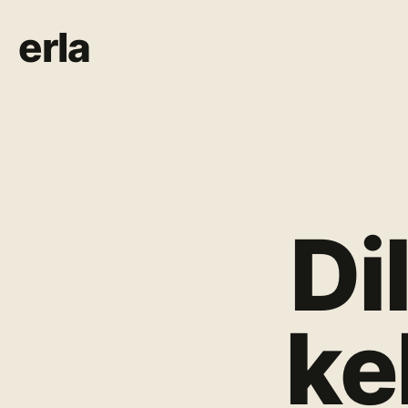
erla
Di
ke