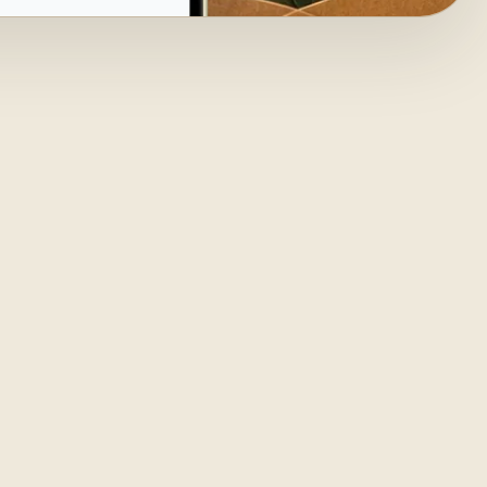
efteri,
aldığı