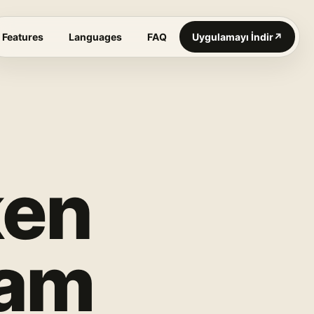
Features
Languages
FAQ
Uygulamayı İndir
↗
ken
tam