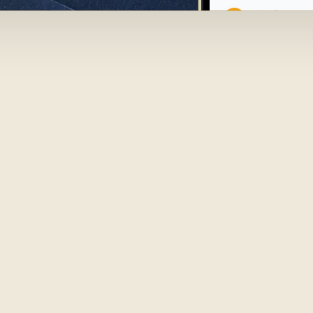
la Kelime D
rşılaştığın
limelerin k