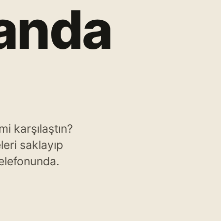
 anda
mi karşılaştın?
eri saklayıp
telefonunda.