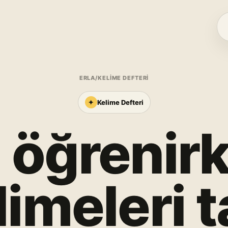
ERLA
/
KELIME DEFTERI
✦
Kelime Defteri
l öğrenir
limeleri 