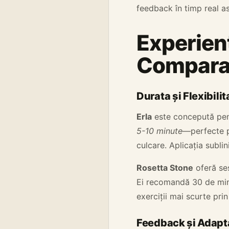
feedback în timp real as
Experienț
Compara
Durata și Flexibilit
Erla
este concepută pent
5-10 minute
—perfecte p
culcare. Aplicația subli
Rosetta Stone
oferă ses
Ei recomandă 30 de minu
exerciții mai scurte pri
Feedback și Adapt