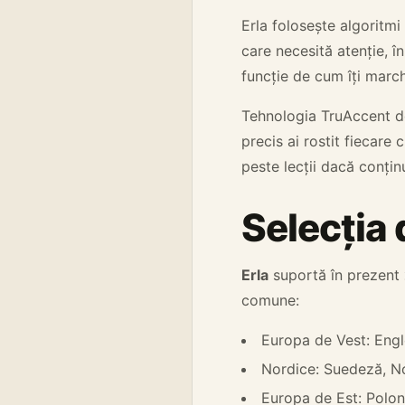
Erla folosește algoritmi
care necesită atenție, î
funcție de cum îți march
Tehnologia TruAccent de
precis ai rostit fiecare
peste lecții dacă conțin
Selecția 
Erla
suportă în prezent
comune:
Europa de Vest: Engl
Nordice: Suedeză, N
Europa de Est: Polon