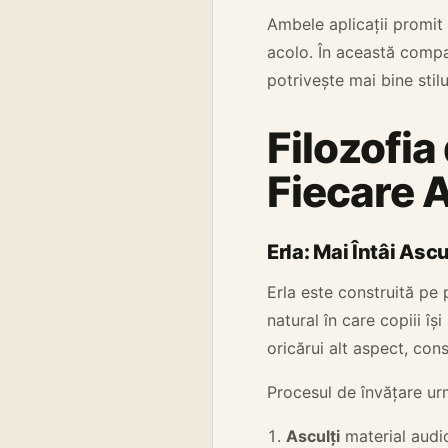
Ambele aplicații promit 
acolo. În această compar
potrivește mai bine stilu
Filozofi
Fiecare A
Erla: Mai Întâi Ascu
Erla este construită pe 
natural în care copiii îș
oricărui alt aspect, con
Procesul de învățare ur
Asculți
material audio