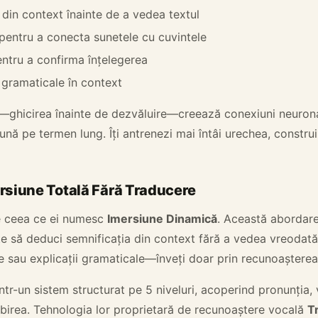
 din context înainte de a vedea textul
 pentru a conecta sunetele cu cuvintele
entru a confirma înțelegerea
e gramaticale în context
—ghicirea înainte de dezvăluire—creează conexiuni neurona
ună pe termen lung. Îți antrenezi mai întâi urechea, constru
rsiune Totală Fără Traducere
e ceea ce ei numesc
Imersiune Dinamică
. Această abordare
-te să deduci semnificația din context fără a vedea vreodat
te sau explicații gramaticale—înveți doar prin recunoașterea 
ntr-un sistem structurat pe 5 niveluri, acoperind pronunția,
orbirea. Tehnologia lor proprietară de recunoaștere vocală
T