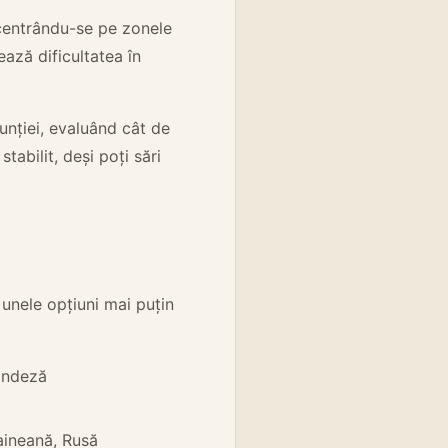
ncentrându-se pe zonele
ează dificultatea în
nției, evaluând cât de
tabilit, deși poți sări
 unele opțiuni mai puțin
landeză
aineană, Rusă