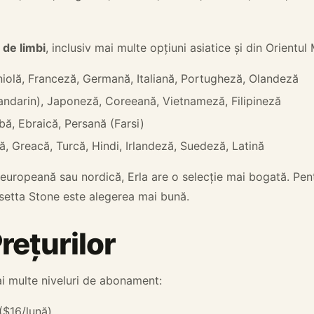
 de limbi
, inclusiv mai multe opțiuni asiatice și din Orientul 
iolă, Franceză, Germană, Italiană, Portugheză, Olandeză
andarin), Japoneză, Coreeană, Vietnameză, Filipineză
abă, Ebraică, Persană (Farsi)
ă, Greacă, Turcă, Hindi, Irlandeză, Suedeză, Latină
europeană sau nordică, Erla are o selecție mai bogată. Pent
osetta Stone este alegerea mai bună.
rețurilor
i multe niveluri de abonament:
($16/lună)