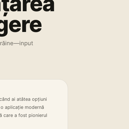
ățarea
egere
străine—input
 când ai atâtea opțiuni
, o aplicație modernă
ă care a fost pionierul