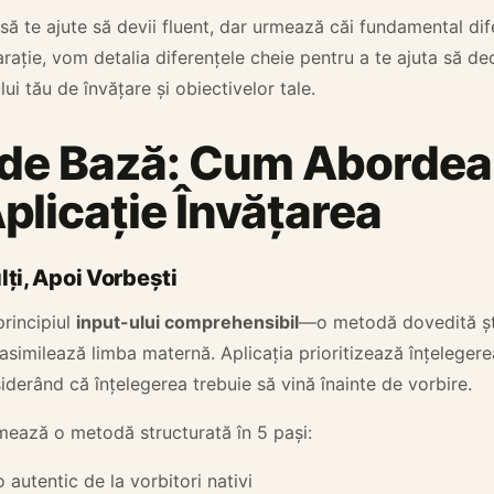
să te ajute să devii fluent, dar urmează căi fundamental dif
ație, vom detalia diferențele cheie pentru a te ajuta să de
lui tău de învățare și obiectivelor tale.
a de Bază: Cum Aborde
plicație Învățarea
lți, Apoi Vorbești
principiul
input-ului comprehensibil
—o metodă dovedită ști
i asimilează limba maternă. Aplicația prioritizează înțelegere
siderând că înțelegerea trebuie să vină înainte de vorbire.
mează o metodă structurată în 5 pași:
 autentic de la vorbitori nativi