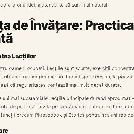
upra pronunției, ajutându-te să suni mai natural.
a de Învățare: Practica
tă
atea Lecțiilor
ru oameni ocupați. Lecțiile sunt scurte, exerciții concentr
entru a strecura practica în drumul spre serviciu, la pauza 
niază că regularitatea contează mai mult decât durata.
iuni mai substanțiale, lecțiile principale durând aproximati
te de practică, 5 zile pe săptămână pentru rezultate optima
n funcții precum Phrasebook și Stories pentru sesiuni rapide
are