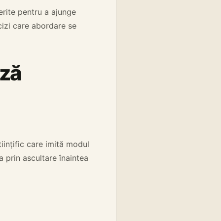
erite pentru a ajunge
cizi care abordare se
ază
ințific care imită modul
a prin ascultare înaintea