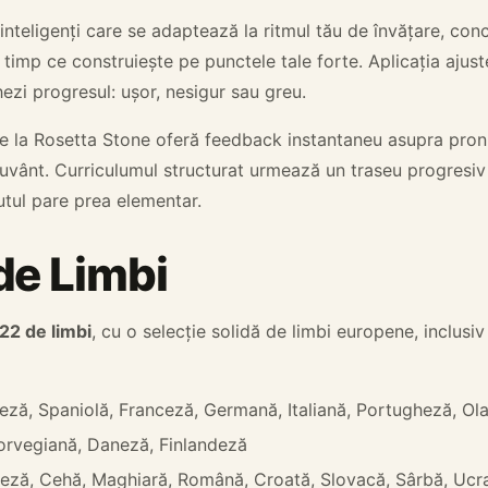
 inteligenți care se adaptează la ritmul tău de învățare, co
n timp ce construiește pe punctele tale forte. Aplicația ajust
ezi progresul: ușor, nesigur sau greu.
 la Rosetta Stone oferă feedback instantaneu asupra pronu
 cuvânt. Curriculumul structurat urmează un traseu progresiv s
utul pare prea elementar.
de Limbi
22 de limbi
, cu o selecție solidă de limbi europene, inclusiv
eză, Spaniolă, Franceză, Germană, Italiană, Portugheză, O
orvegiană, Daneză, Finlandeză
eză, Cehă, Maghiară, Română, Croată, Slovacă, Sârbă, Ucr