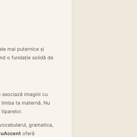
le mai puternice și
ind o fundație solidă de
 asociază imagini cu
ă limba ta maternă. Nu
tiparelor.
 vocabularul, gramatica,
ruAccent
oferă