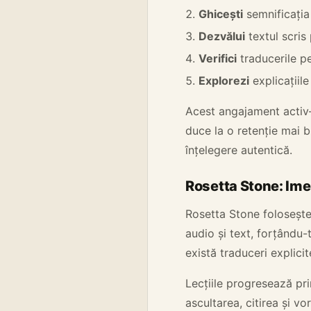
Ghicești
semnificația
Dezvălui
textul scris
Verifici
traducerile p
Explorezi
explicațiil
Acest angajament activ
duce la o retenție mai b
înțelegere autentică.
Rosetta Stone: Ime
Rosetta Stone foloseșt
audio și text, forțându
există traduceri explici
Lecțiile progresează pri
ascultarea, citirea și v