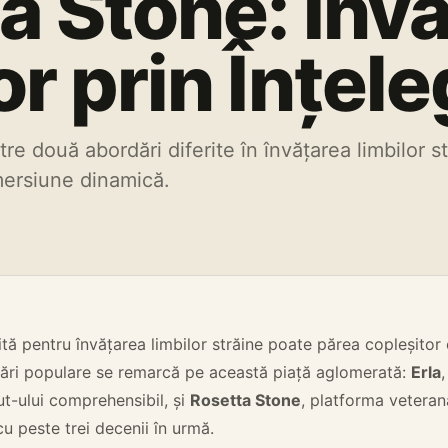
a Stone: Înv
or prin Înțel
tre două abordări diferite în învățarea limbilor 
mersiune dinamică.
vită pentru învățarea limbilor străine poate părea copleșitor
dări populare se remarcă pe această piață aglomerată:
Erla
ut-ului comprehensibil, și
Rosetta Stone
, platforma veteran
cu peste trei decenii în urmă.