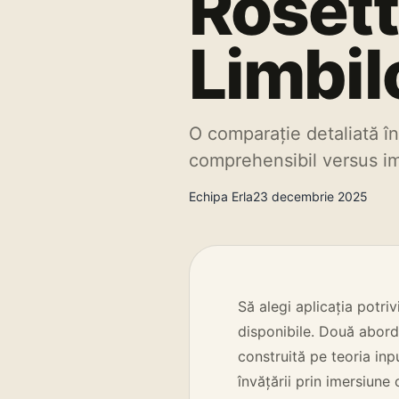
Rosett
Limbil
O comparație detaliată în
comprehensibil versus i
Echipa Erla
23 decembrie 2025
Să alegi aplicația potri
disponibile. Două abor
construită pe teoria inp
învățării prin imersiune 